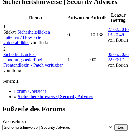
Sicherheitshinweise | Security Advices
Letzter
Thema
Antworten
Aufrufe
Beitrag
1
27.02.2016
Sticky:
Sicherheitslücken
0
10.138
13:20:49
mitteilen / How to tell
von florian
vulnerabilities
von florian
2
Sicherheitslücke -
06.05.2026
Handlungsbedarf bei
1
902
22:09:17
Frontendlogin - Patch verfügbar
von florian
von florian
Seiten:
1
Forum-Übersicht
»
Sicherheitshinweise | Security Advices
Fußzeile des Forums
Wechseln zu