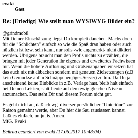
evaki
Gast
Re: [Erledigt] Wie stellt man WYSIWYG Bilder ein?
@grindmobil
Mit Deiner Einschätzung liegst Du komplett daneben. Machs doch
für die "Schlichten" einfach so wie die Spaß dran haben oder auch
nützlich ist bzw. sein kann, nur solls -wie angemerkt- nicht diktiert
werden. Übrigens braucht man den Profis nichts zu erzählen, die
bringen mit jeder Generation ihr eigenes und erweitertes Fachwissen
mit. Wenn die höhere Auflösung und Größenangaben einsetzen hat
das auch nix mit altbacken sondern mit genauen Zielsetzungen (z.B.
kein Gemurkse auf'm Schnäppchenjäger-Server) zu tun. Da Du ja
anscheinend keine Einblicke in z.B. Verlage hast, bleib halt einfach
bei Deinen Leisten, statt Leute auf dem ewig gleichen Niveau
anzumachen. Das steht Dir und diesem Forum nicht gut.
Es geht nicht an, daß ich wg. diverser persönlicher "Untertöne" zur
Raison gemahnt werde, aber Du hier die Sau rauslassen kannst.
Laßt es einfach, un jut is. Amen.
MfG. Evaki
Beitrag geändert von evaki (17.06.2017 10:48:04)