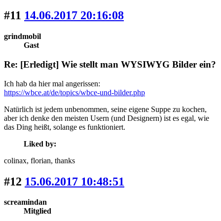
#11
14.06.2017 20:16:08
grindmobil
Gast
Re: [Erledigt] Wie stellt man WYSIWYG Bilder ein?
Ich hab da hier mal angerissen:
https://wbce.at/de/topics/wbce-und-bilder.php
Natürlich ist jedem unbenommen, seine eigene Suppe zu kochen,
aber ich denke den meisten Usern (und Designern) ist es egal, wie
das Ding heißt, solange es funktioniert.
Liked by:
colinax
, florian
, thanks
#12
15.06.2017 10:48:51
screamindan
Mitglied