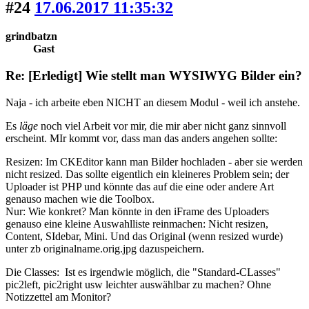
#24
17.06.2017 11:35:32
grindbatzn
Gast
Re: [Erledigt] Wie stellt man WYSIWYG Bilder ein?
Naja - ich arbeite eben NICHT an diesem Modul - weil ich anstehe.
Es
läge
noch viel Arbeit vor mir, die mir aber nicht ganz sinnvoll
erscheint. MIr kommt vor, dass man das anders angehen sollte:
Resizen: Im CKEditor kann man Bilder hochladen - aber sie werden
nicht resized. Das sollte eigentlich ein kleineres Problem sein; der
Uploader ist PHP und könnte das auf die eine oder andere Art
genauso machen wie die Toolbox.
Nur: Wie konkret? Man könnte in den iFrame des Uploaders
genauso eine kleine Auswahlliste reinmachen: Nicht resizen,
Content, SIdebar, Mini. Und das Original (wenn resized wurde)
unter zb originalname.orig.jpg dazuspeichern.
Die Classes: Ist es irgendwie möglich, die "Standard-CLasses"
pic2left, pic2right usw leichter auswählbar zu machen? Ohne
Notizzettel am Monitor?