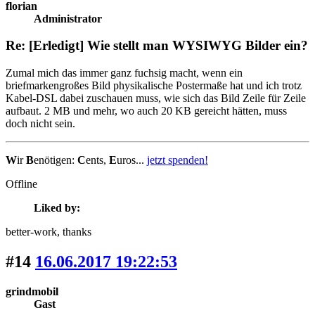
florian
Administrator
Re: [Erledigt] Wie stellt man WYSIWYG Bilder ein?
Zumal mich das immer ganz fuchsig macht, wenn ein
briefmarkengroßes Bild physikalische Postermaße hat und ich trotz
Kabel-DSL dabei zuschauen muss, wie sich das Bild Zeile für Zeile
aufbaut. 2 MB und mehr, wo auch 20 KB gereicht hätten, muss
doch nicht sein.
W
ir
B
enötigen:
C
ents,
E
uros...
jetzt spenden!
Offline
Liked by:
better-work
, thanks
#14
16.06.2017 19:22:53
grindmobil
Gast