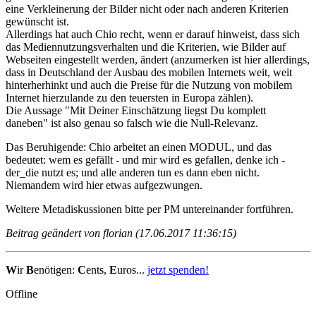
eine Verkleinerung der Bilder nicht oder nach anderen Kriterien
gewünscht ist.
Allerdings hat auch Chio recht, wenn er darauf hinweist, dass sich
das Mediennutzungsverhalten und die Kriterien, wie Bilder auf
Webseiten eingestellt werden, ändert (anzumerken ist hier allerdings,
dass in Deutschland der Ausbau des mobilen Internets weit, weit
hinterherhinkt und auch die Preise für die Nutzung von mobilem
Internet hierzulande zu den teuersten in Europa zählen).
Die Aussage "Mit Deiner Einschätzung liegst Du komplett
daneben" ist also genau so falsch wie die Null-Relevanz.
Das Beruhigende: Chio arbeitet an einen MODUL, und das
bedeutet: wem es gefällt - und mir wird es gefallen, denke ich -
der_die nutzt es; und alle anderen tun es dann eben nicht.
Niemandem wird hier etwas aufgezwungen.
Weitere Metadiskussionen bitte per PM untereinander fortführen.
Beitrag geändert von florian (17.06.2017 11:36:15)
W
ir
B
enötigen:
C
ents,
E
uros...
jetzt spenden!
Offline