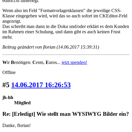
editor.css hinterlegt.
Wenn also im Feld "Formatvorlagenklassen" die jeweilige CSS-
Klasse eingegeben wird, wird das so auch sofort im CKEditor-Feld
angezeigt.
Das schreibt man dann in die Doku und/oder erklärt es dem Kunden
im Rahmen einer Schulung, und dann gibt es auch keinen Frust
mehr.
Beitrag geändert von florian (14.06.2017 15:39:31)
W
ir
B
enötigen:
C
ents,
E
uros...
jetzt spenden!
Offline
#5
14.06.2017 16:26:53
jh-hh
Mitglied
Re: [Erledigt] Wie stellt man WYSIWYG Bilder ein?
Danke, florian!