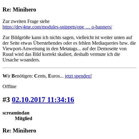
Re: Minihero
Zur zweiten Frage siehe
https://dev4me.com/modules-snippets/ope … o-banners/
Zur Bildgröße kann ich nichts sagen, vielleicht ist weiter unten auf
der Seite etwas Überstehendes oder es fehlen Mediaqueries bzw. die
Viewport-Anweisung in den Metatags... auf der Demoseite von
Ruud wird das Bild korrekt skaliert, deshalb vermute ich die
Ursache woanders.
W
ir
B
enötigen:
C
ents,
E
uros...
jetzt spenden!
Offline
#3
02.10.2017 11:34:16
screamindan
Mitglied
Re: Minihero