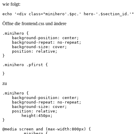
wie folgt:
echo '<div class="minihero'.$pc.' hero-'.$section_id.'
Öffne die frontend.css und ändere
.minihero {

    background-position: center;

    background-repeat: no-repeat;

    background-size: cover;

    position: relative;

}

.minihero .pfirst {

}
zu
.minihero {

    background-position: center;

    background-repeat: no-repeat;

    background-size: cover;

    position: relative;

	height:450px;

}

@media screen and (max-width:800px) {

	.minihero {
