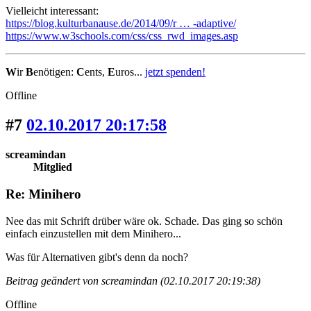
Vielleicht interessant:
https://blog.kulturbanause.de/2014/09/r … -adaptive/
https://www.w3schools.com/css/css_rwd_images.asp
W
ir
B
enötigen:
C
ents,
E
uros...
jetzt spenden!
Offline
#7
02.10.2017 20:17:58
screamindan
Mitglied
Re: Minihero
Nee das mit Schrift drüber wäre ok. Schade. Das ging so schön
einfach einzustellen mit dem Minihero...
Was für Alternativen gibt's denn da noch?
Beitrag geändert von screamindan (02.10.2017 20:19:38)
Offline