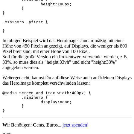
		height:100px;

	}

}

.minihero .pfirst {

}
Im obigen Beispiel wird das Heroimage standardmäßig mit einer
Höhe von 450 Pixeln angezeigt, auf Displays, die weniger als 800
Pixel breit sind, mit einer Höhe von 100 Pixel.
Soll für die große Version ein Prozentwert verwendet werden, z.B.
33%, so muss dies als "height:33vh" und nicht "height:33%"
angegeben werden.
Weitergedacht, kannst Du auf diese Weise auch auf kleinen Displays
das Heroimage komplett verschwinden lassen:
@media screen and (max-width:400px) {

	.minihero {

		display:none;

	}

}
W
ir
B
enötigen:
C
ents,
E
uros...
jetzt spenden!