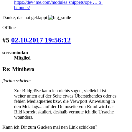
https://dev4me.com/modules-snippets/ope … o-
banners/
Danke, das hat geklappt
Offline
#5
02.10.2017 19:56:12
screamindan
Mitglied
Re: Minihero
florian schrieb:
Zur Bildgröße kann ich nichts sagen, vielleicht ist
weiter unten auf der Seite etwas Überstehendes oder es
fehlen Mediaqueries bzw. die Viewport-Anweisung in
den Metatags... auf der Demoseite von Ruud wird das
Bild korrekt skaliert, deshalb vermute ich die Ursache
woanders.
Kann ich Dir zum Gucken mal nen Link schicken?