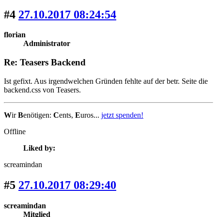
#4
27.10.2017 08:24:54
florian
Administrator
Re: Teasers Backend
Ist gefixt. Aus irgendwelchen Gründen fehlte auf der betr. Seite die
backend.css von Teasers.
W
ir
B
enötigen:
C
ents,
E
uros...
jetzt spenden!
Offline
Liked by:
screamindan
#5
27.10.2017 08:29:40
screamindan
Mitglied