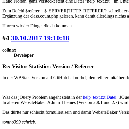
Hallo Florian, ganz versteckt steht eine Datei "help_text.txt " im Un
Zum Befehl $referer = $_SERVER['HTTP_REFERER']; schreibt er auf 
Ergänzung der class.count.php gelesen, kann damit allerdings nichts 
Harren wir der Dinge, die da kommen.
#4
30.10.2017 19:10:18
colinax
Developer
Re: Visitor Statistics: Version / Referrer
In der WBStats Version auf GitHub hat norhei, den referer mit/über 
Was das jQuery Problem angeht steht in der
help_text.txt Datei
"JQue
In älteren WebsiteBaker-Admin-Themes (Version 2.8.1 und 2.7) wird
Das dürfte nur schlecht formuliert sein und damit WebsiteBaker Versi
tomno399 schrieb: