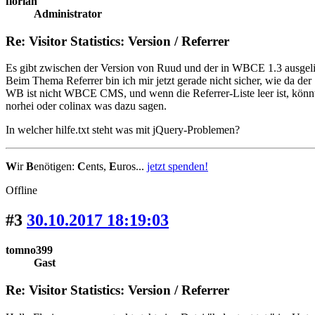
florian
Administrator
Re: Visitor Statistics: Version / Referrer
Es gibt zwischen der Version von Ruud und der in WBCE 1.3 ausgeliefe
Beim Thema Referrer bin ich mir jetzt gerade nicht sicher, wie da der 
WB ist nicht WBCE CMS, und wenn die Referrer-Liste leer ist, könnte
norhei oder colinax was dazu sagen.
In welcher hilfe.txt steht was mit jQuery-Problemen?
W
ir
B
enötigen:
C
ents,
E
uros...
jetzt spenden!
Offline
#3
30.10.2017 18:19:03
tomno399
Gast
Re: Visitor Statistics: Version / Referrer