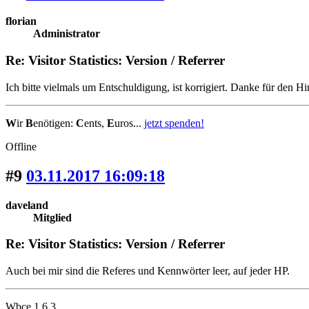
florian
Administrator
Re: Visitor Statistics: Version / Referrer
Ich bitte vielmals um Entschuldigung, ist korrigiert. Danke für den H
W
ir
B
enötigen:
C
ents,
E
uros...
jetzt spenden!
Offline
#9
03.11.2017 16:09:18
daveland
Mitglied
Re: Visitor Statistics: Version / Referrer
Auch bei mir sind die Referes und Kennwörter leer, auf jeder HP.
Wbce 1.6.3