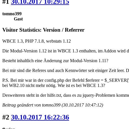
#1
30.10.2017 10:29:15
tomno399
Gast
Visitor Statistics: Version / Referrer
WBCE 1.3, PHP 7.1.8, webstats 1.12
Die Modul-Version 1.12 ist in WBCE 1.3 enthalten, im Addon wird 
Besteht inhaltlich eine Änderung zur Modul-Version 1.11?
Bei mir sind die Referes und auch Kennwörter seit einiger Zeit leer.
P.S. Bei mir war in der config.php der Befehl $referer = $_SERVER[
bei WB2.10 nicht mehr nötig. Wie ist es bei WBCE 1.3?
Desweiteren steht in der hilfe.txt, dass es zu jquery-Problemen ko
Beitrag geändert von tomno399 (30.10.2017 10:47:12)
#2
30.10.2017 16:22:36