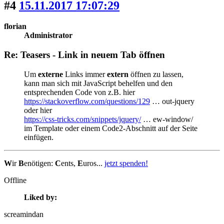
#4
15.11.2017 17:07:29
florian
Administrator
Re: Teasers - Link in neuem Tab öffnen
Um
externe
Links immer
extern
öffnen zu lassen,
kann man sich mit JavaScript behelfen und den
entsprechenden Code von z.B. hier
https://stackoverflow.com/questions/129
… out-jquery
oder hier
https://css-tricks.com/snippets/jquery/
… ew-window/
im Template oder einem Code2-Abschnitt auf der Seite
einfügen.
W
ir
B
enötigen:
C
ents,
E
uros...
jetzt spenden!
Offline
Liked by:
screamindan