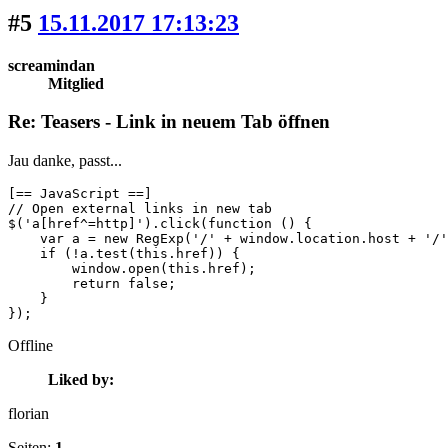
#5
15.11.2017 17:13:23
screamindan
Mitglied
Re: Teasers - Link in neuem Tab öffnen
Jau danke, passt...
[== JavaScript ==]

// Open external links in new tab

$('a[href^=http]').click(function () {

    var a = new RegExp('/' + window.location.host + '/'
    if (!a.test(this.href)) {

        window.open(this.href);

        return false;

    }

});
Offline
Liked by:
florian
Seiten:
1