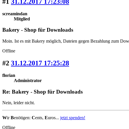
#1
31.12.2017 17:23:08
screamindan
Mitglied
Bakery - Shop für Downloads
Moin. Ist es mit Bakery möglich, Dateien gegen Bezahlung zum Dow
Offline
#2
31.12.2017 17:25:28
florian
Administrator
Re: Bakery - Shop für Downloads
Nein, leider nicht.
W
ir
B
enötigen:
C
ents,
E
uros...
jetzt spenden!
Offline