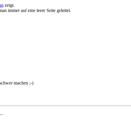
an
zeigt.
man immer auf eine leere Seite geleitet.
 schwer machen ;-)
...