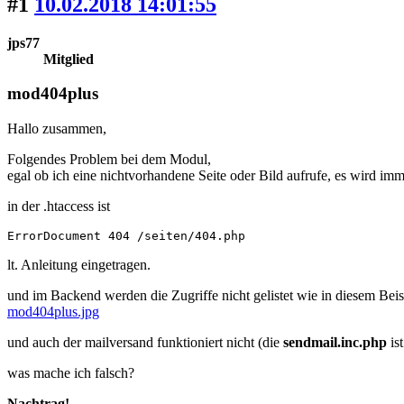
#1
10.02.2018 14:01:55
jps77
Mitglied
mod404plus
Hallo zusammen,
Folgendes Problem bei dem Modul,
egal ob ich eine nichtvorhandene Seite oder Bild aufrufe, es wird immer
in der .htaccess ist
ErrorDocument 404 /seiten/404.php
lt. Anleitung eingetragen.
und im Backend werden die Zugriffe nicht gelistet wie in diesem Beis
mod404plus.jpg
und auch der mailversand funktioniert nicht (die
sendmail.inc.php
ist
was mache ich falsch?
Nachtrag!