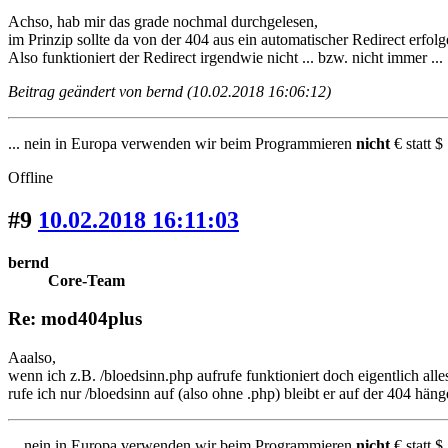
Achso, hab mir das grade nochmal durchgelesen,
im Prinzip sollte da von der 404 aus ein automatischer Redirect erfolg
Also funktioniert der Redirect irgendwie nicht ... bzw. nicht immer ...
Beitrag geändert von bernd (10.02.2018 16:06:12)
... nein in Europa verwenden wir beim Programmieren
nicht
€ statt $ 
Offline
#9
10.02.2018 16:11:03
bernd
Core-Team
Re: mod404plus
Aaalso,
wenn ich z.B. /bloedsinn.php aufrufe funktioniert doch eigentlich alles
rufe ich nur /bloedsinn auf (also ohne .php) bleibt er auf der 404 hän
... nein in Europa verwenden wir beim Programmieren
nicht
€ statt $ 