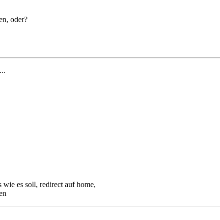
en, oder?
...
 wie es soll, redirect auf home,
gen
...