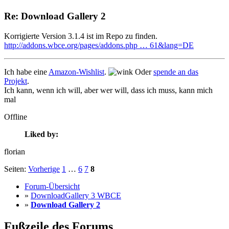
Re: Download Gallery 2
Korrigierte Version 3.1.4 ist im Repo zu finden.
http://addons.wbce.org/pages/addons.php … 61&lang=DE
Ich habe eine
Amazon-Wishlist
.
Oder
spende an das
Projekt
.
Ich kann, wenn ich will, aber wer will, dass ich muss, kann mich
mal
Offline
Liked by:
florian
Seiten:
Vorherige
1
…
6
7
8
Forum-Übersicht
»
DownloadGallery 3 WBCE
»
Download Gallery 2
Fußzeile des Forums