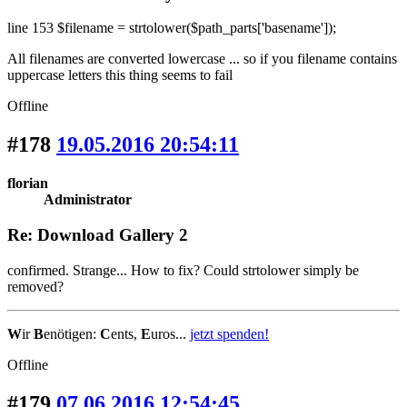
line 153 $filename = strtolower($path_parts['basename']);
All filenames are converted lowercase ... so if you filename contains
uppercase letters this thing seems to fail
Offline
#178
19.05.2016 20:54:11
florian
Administrator
Re: Download Gallery 2
confirmed. Strange... How to fix? Could strtolower simply be
removed?
W
ir
B
enötigen:
C
ents,
E
uros...
jetzt spenden!
Offline
#179
07.06.2016 12:54:45