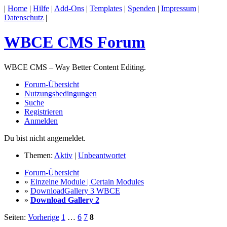
|
Home
|
Hilfe
|
Add-Ons
|
Templates
|
Spenden
|
Impressum
|
Datenschutz
|
WBCE CMS Forum
WBCE CMS – Way Better Content Editing.
Forum-Übersicht
Nutzungsbedingungen
Suche
Registrieren
Anmelden
Du bist nicht angemeldet.
Themen:
Aktiv
|
Unbeantwortet
Forum-Übersicht
»
Einzelne Module | Certain Modules
»
DownloadGallery 3 WBCE
»
Download Gallery 2
Seiten:
Vorherige
1
…
6
7
8