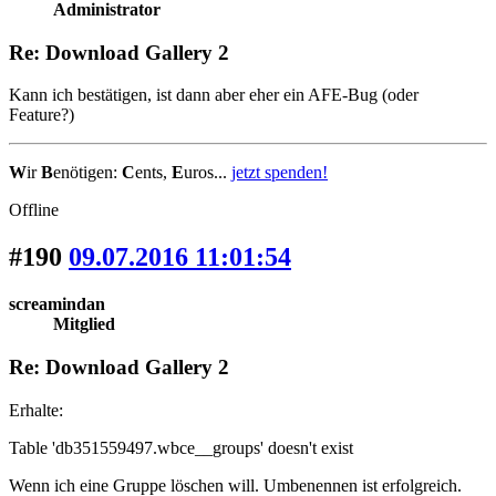
Administrator
Re: Download Gallery 2
Kann ich bestätigen, ist dann aber eher ein AFE-Bug (oder
Feature?)
W
ir
B
enötigen:
C
ents,
E
uros...
jetzt spenden!
Offline
#190
09.07.2016 11:01:54
screamindan
Mitglied
Re: Download Gallery 2
Erhalte:
Table 'db351559497.wbce__groups' doesn't exist
Wenn ich eine Gruppe löschen will. Umbenennen ist erfolgreich.