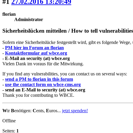
#1
27.02.2016 13:20:49
florian
Administrator
Sicherheitslücken mitteilen / How to tell vulnerabilitie
Sofern eine Sicherheitslücke festgestellt wird, gibt es folgende Wege,
-
PM hier im Forum an florian
-
Kontaktformular auf wbce.org
- E-Mail an security (at) wbce.org
Vielen Dank im voraus für die Mitwirkung.
If you find any vulnerabilities, you can contact us on several ways:
-
send a PM to florian in this forum
-
use the contact form on wbce-cms.org
- send an E-Mail to security (at) wbce.org
Thank you for contributing to WBCE.
W
ir
B
enötigen:
C
ents,
E
uros...
jetzt spenden!
Offline
Seiten:
1