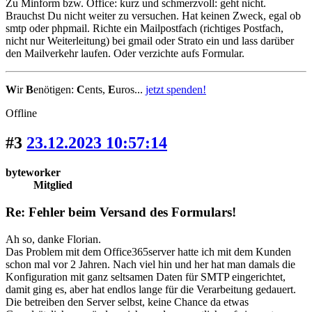
Zu Minform bzw. Office: kurz und schmerzvoll: geht nicht.
Brauchst Du nicht weiter zu versuchen. Hat keinen Zweck, egal ob
smtp oder phpmail. Richte ein Mailpostfach (richtiges Postfach,
nicht nur Weiterleitung) bei gmail oder Strato ein und lass darüber
den Mailverkehr laufen. Oder verzichte aufs Formular.
W
ir
B
enötigen:
C
ents,
E
uros...
jetzt spenden!
Offline
#3
23.12.2023 10:57:14
byteworker
Mitglied
Re: Fehler beim Versand des Formulars!
Ah so, danke Florian.
Das Problem mit dem Office365server hatte ich mit dem Kunden
schon mal vor 2 Jahren. Nach viel hin und her hat man damals die
Konfiguration mit ganz seltsamen Daten für SMTP eingerichtet,
damit ging es, aber hat endlos lange für die Verarbeitung gedauert.
Die betreiben den Server selbst, keine Chance da etwas