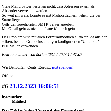
Viele Mailprovider gestatten nicht, dass Adressen extern als
Absender verwendet werden.
So weit ich weiß, könnte es mit Mailpostfächern gehen, die bei
Strato liegen.
Ggfs den zugehörigen SMTP-Server angeben.
Mit Gmail geht es nicht, da hatte ich mich geirrt.
Das Problem wird mit allen Formularmodulen auftreten, da alle den
selben, bei den Grundeinstellungen konfigurierten "Unterbau"
PHPMailer verwenden.
Beitrag geändert von florian (23.12.2023 12:47:07)
W
ir
B
enötigen:
C
ents,
E
uros...
jetzt spenden!
Offline
#6
23.12.2023 16:06:51
byteworker
Mitglied
Re: Fehler beim Versand des Formulars!