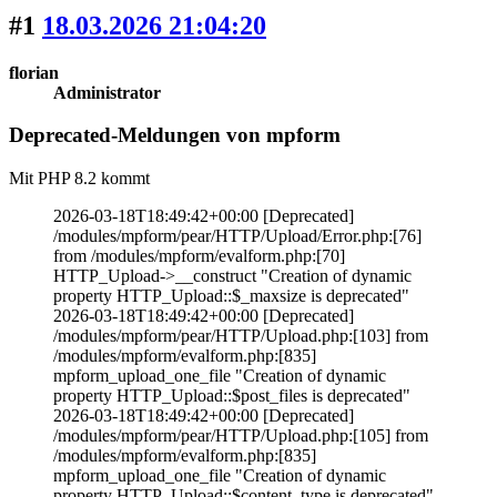
#1
18.03.2026 21:04:20
florian
Administrator
Deprecated-Meldungen von mpform
Mit PHP 8.2 kommt
2026-03-18T18:49:42+00:00 [Deprecated]
/modules/mpform/pear/HTTP/Upload/Error.php:[76]
from /modules/mpform/evalform.php:[70]
HTTP_Upload->__construct "Creation of dynamic
property HTTP_Upload::$_maxsize is deprecated"
2026-03-18T18:49:42+00:00 [Deprecated]
/modules/mpform/pear/HTTP/Upload.php:[103] from
/modules/mpform/evalform.php:[835]
mpform_upload_one_file "Creation of dynamic
property HTTP_Upload::$post_files is deprecated"
2026-03-18T18:49:42+00:00 [Deprecated]
/modules/mpform/pear/HTTP/Upload.php:[105] from
/modules/mpform/evalform.php:[835]
mpform_upload_one_file "Creation of dynamic
property HTTP_Upload::$content_type is deprecated"