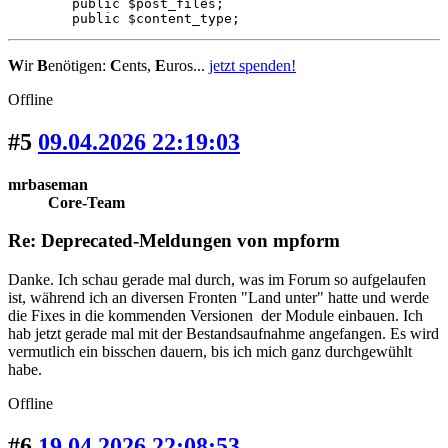
	public $post_files;

	public $content_type;
W
ir
B
enötigen:
C
ents,
E
uros...
jetzt spenden!
Offline
#5
09.04.2026 22:19:03
mrbaseman
Core-Team
Re: Deprecated-Meldungen von mpform
Danke. Ich schau gerade mal durch, was im Forum so aufgelaufen
ist, während ich an diversen Fronten "Land unter" hatte und werde
die Fixes in die kommenden Versionen der Module einbauen. Ich
hab jetzt gerade mal mit der Bestandsaufnahme angefangen. Es wird
vermutlich ein bisschen dauern, bis ich mich ganz durchgewühlt
habe.
Offline
#6
19.04.2026 22:08:53