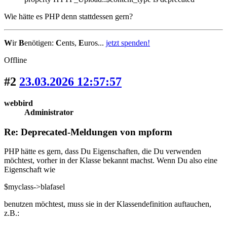
Wie hätte es PHP denn stattdessen gern?
W
ir
B
enötigen:
C
ents,
E
uros...
jetzt spenden!
Offline
#2
23.03.2026 12:57:57
webbird
Administrator
Re: Deprecated-Meldungen von mpform
PHP hätte es gern, dass Du Eigenschaften, die Du verwenden
möchtest, vorher in der Klasse bekannt machst. Wenn Du also eine
Eigenschaft wie
$myclass->blafasel
benutzen möchtest, muss sie in der Klassendefinition auftauchen,
z.B.: