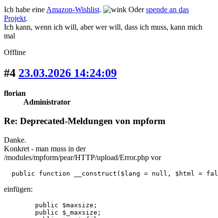
Ich habe eine
Amazon-Wishlist
.
Oder
spende an das
Projekt
.
Ich kann, wenn ich will, aber wer will, dass ich muss, kann mich
mal
Offline
#4
23.03.2026 14:24:09
florian
Administrator
Re: Deprecated-Meldungen von mpform
Danke.
Konkret - man muss in der
/modules/mpform/pear/HTTP/upload/Error.php vor
  public function __construct($lang = null, $html = fal
einfügen:
	public $maxsize;

	public $_maxsize;
