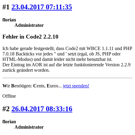
#1
23.04.2017 07:11:35
florian
Administrator
Fehler in Code2 2.2.10
Ich habe gerade festgestellt, dass Code2 mit WBCE 1.1.11 und PHP
7.0.18 Backticks vor jedes " und ' setzt (egal, ob JS, PHP oder
HTML-Modus) und damit leider nicht mehr benutzbar ist.
Der Eintrag im AOR ist auf die letzte funktionierende Version 2.2.9
zurück geändert worden.
W
ir
B
enötigen:
C
ents,
E
uros...
jetzt spenden!
Offline
#2
26.04.2017 08:33:16
florian
Administrator