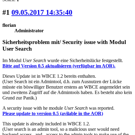
#1
09.05.2017 14:35:40
florian
Administrator
Sicherheitsproblem mit/ Security issue with Modul
User Search
Im Modul
User Search
wurde eine Sicherheitslücke festgestellt.
Bitte auf Version 0.5 aktualisieren (verfügbar im AOR).
Dieses Update ist in WBCE 1.2 bereits enthalten.
(User Search ist ein Admintool, d.h. zum Ausnutzen der Lücke
müsste ein böswilliger Benutzer erstens an WBCE angemeldet sein
und zweitens Zugriff auf die Admintools haben. Es besteht also kein
Grund zur Panik.)
A security issue with he module
User Search
was reported.
Please update to version 0.5 (avilable in the AOR)
This update is already included in WBCE 1.2.
(User search is an admin tool, so a malicious user would need
backend access _and_ access to the admin tools to make use of the