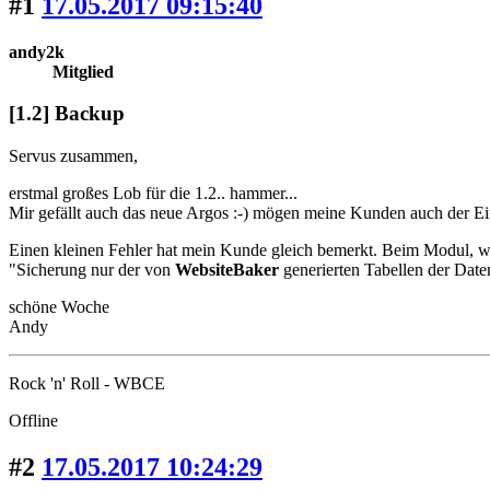
#1
17.05.2017 09:15:40
andy2k
Mitglied
[1.2] Backup
Servus zusammen,
erstmal großes Lob für die 1.2.. hammer...
Mir gefällt auch das neue Argos :-) mögen meine Kunden auch der Ei
Einen kleinen Fehler hat mein Kunde gleich bemerkt. Beim Modul, we
"Sicherung nur der von
WebsiteBaker
generierten Tabellen der Date
schöne Woche
Andy
Rock 'n' Roll - WBCE
Offline
#2
17.05.2017 10:24:29