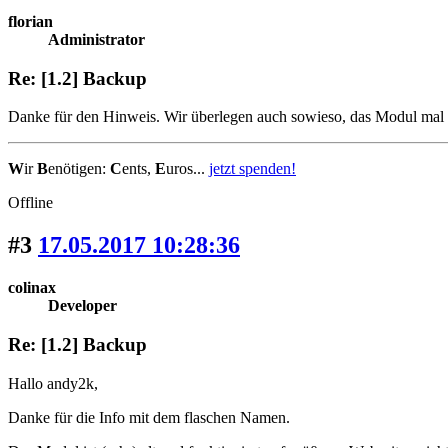
florian
Administrator
Re: [1.2] Backup
Danke für den Hinweis. Wir überlegen auch sowieso, das Modul mal 
W
ir
B
enötigen:
C
ents,
E
uros...
jetzt spenden!
Offline
#3
17.05.2017 10:28:36
colinax
Developer
Re: [1.2] Backup
Hallo andy2k,
Danke für die Info mit dem flaschen Namen.