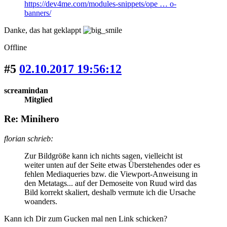
https://dev4me.com/modules-snippets/ope … o-
banners/
Danke, das hat geklappt
Offline
#5
02.10.2017 19:56:12
screamindan
Mitglied
Re: Minihero
florian schrieb:
Zur Bildgröße kann ich nichts sagen, vielleicht ist
weiter unten auf der Seite etwas Überstehendes oder es
fehlen Mediaqueries bzw. die Viewport-Anweisung in
den Metatags... auf der Demoseite von Ruud wird das
Bild korrekt skaliert, deshalb vermute ich die Ursache
woanders.
Kann ich Dir zum Gucken mal nen Link schicken?