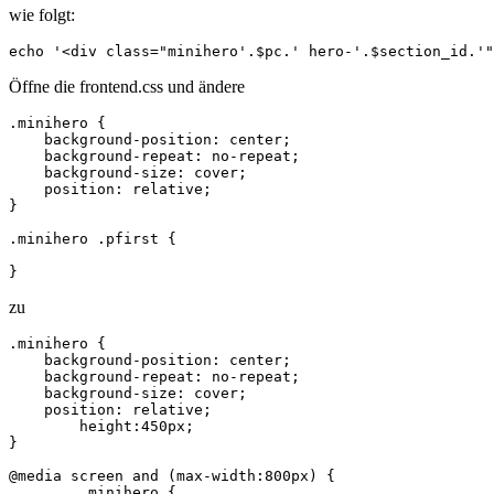
wie folgt:
echo '<div class="minihero'.$pc.' hero-'.$section_id.'
Öffne die frontend.css und ändere
.minihero {

    background-position: center;

    background-repeat: no-repeat;

    background-size: cover;

    position: relative;

}

.minihero .pfirst {

}
zu
.minihero {

    background-position: center;

    background-repeat: no-repeat;

    background-size: cover;

    position: relative;

	height:450px;

}

@media screen and (max-width:800px) {

	.minihero {
