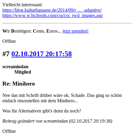
Vielleicht interessant:
https://blog.kulturbanause.de/2014/09/r … -adaptive/
https://www.w3schools.com/css/css_rwd_images.asp
W
ir
B
enötigen:
C
ents,
E
uros...
jetzt spenden!
Offline
#7
02.10.2017 20:17:58
screamindan
Mitglied
Re: Minihero
Nee das mit Schrift drüber wäre ok. Schade. Das ging so schön
einfach einzustellen mit dem Minihero...
Was für Alternativen gibt's denn da noch?
Beitrag geändert von screamindan (02.10.2017 20:19:38)
Offline