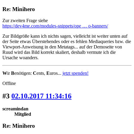
Re: Minihero
Zur zweiten Frage siehe
https://dev4me.com/modules-snippets/ope … o-banners/
Zur Bildgröße kann ich nichts sagen, vielleicht ist weiter unten auf
der Seite etwas Überstehendes oder es fehlen Mediaqueries bzw. die
Viewport-Anweisung in den Metatags... auf der Demoseite von
Ruud wird das Bild korrekt skaliert, deshalb vermute ich die
Ursache woanders.
W
ir
B
enötigen:
C
ents,
E
uros...
jetzt spenden!
Offline
#3
02.10.2017 11:34:16
screamindan
Mitglied
Re: Minihero