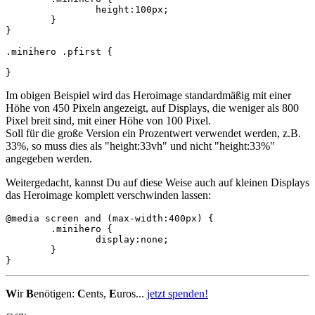
		height:100px;

	}

}

.minihero .pfirst {

}
Im obigen Beispiel wird das Heroimage standardmäßig mit einer
Höhe von 450 Pixeln angezeigt, auf Displays, die weniger als 800
Pixel breit sind, mit einer Höhe von 100 Pixel.
Soll für die große Version ein Prozentwert verwendet werden, z.B.
33%, so muss dies als "height:33vh" und nicht "height:33%"
angegeben werden.
Weitergedacht, kannst Du auf diese Weise auch auf kleinen Displays
das Heroimage komplett verschwinden lassen:
@media screen and (max-width:400px) {

	.minihero {

		display:none;

	}

}
W
ir
B
enötigen:
C
ents,
E
uros...
jetzt spenden!