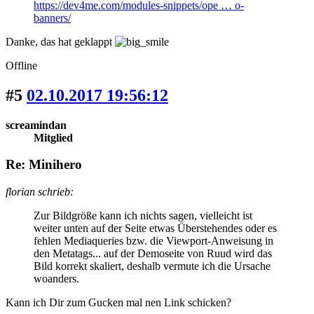
https://dev4me.com/modules-snippets/ope … o-
banners/
Danke, das hat geklappt
Offline
#5
02.10.2017 19:56:12
screamindan
Mitglied
Re: Minihero
florian schrieb:
Zur Bildgröße kann ich nichts sagen, vielleicht ist
weiter unten auf der Seite etwas Überstehendes oder es
fehlen Mediaqueries bzw. die Viewport-Anweisung in
den Metatags... auf der Demoseite von Ruud wird das
Bild korrekt skaliert, deshalb vermute ich die Ursache
woanders.
Kann ich Dir zum Gucken mal nen Link schicken?