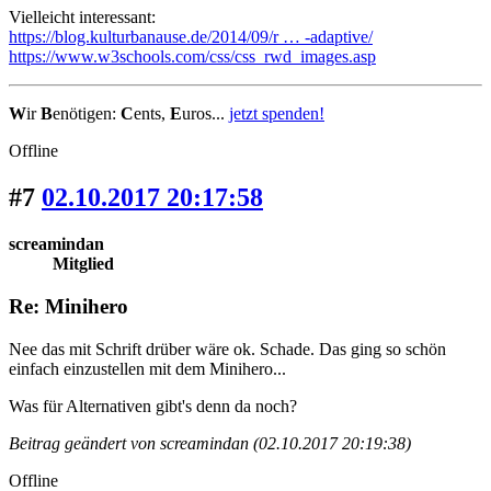
Vielleicht interessant:
https://blog.kulturbanause.de/2014/09/r … -adaptive/
https://www.w3schools.com/css/css_rwd_images.asp
W
ir
B
enötigen:
C
ents,
E
uros...
jetzt spenden!
Offline
#7
02.10.2017 20:17:58
screamindan
Mitglied
Re: Minihero
Nee das mit Schrift drüber wäre ok. Schade. Das ging so schön
einfach einzustellen mit dem Minihero...
Was für Alternativen gibt's denn da noch?
Beitrag geändert von screamindan (02.10.2017 20:19:38)
Offline