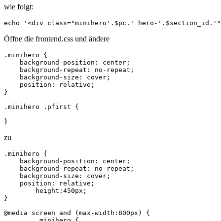
wie folgt:
echo '<div class="minihero'.$pc.' hero-'.$section_id.'
Öffne die frontend.css und ändere
.minihero {

    background-position: center;

    background-repeat: no-repeat;

    background-size: cover;

    position: relative;

}

.minihero .pfirst {

}
zu
.minihero {

    background-position: center;

    background-repeat: no-repeat;

    background-size: cover;

    position: relative;

	height:450px;

}

@media screen and (max-width:800px) {

	.minihero {
