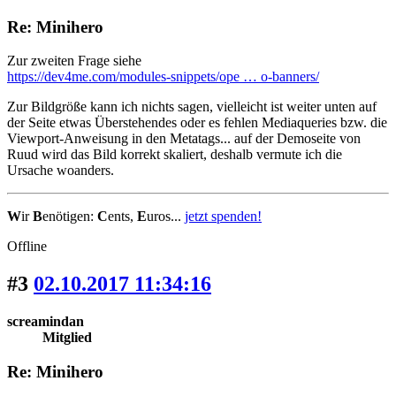
Re: Minihero
Zur zweiten Frage siehe
https://dev4me.com/modules-snippets/ope … o-banners/
Zur Bildgröße kann ich nichts sagen, vielleicht ist weiter unten auf
der Seite etwas Überstehendes oder es fehlen Mediaqueries bzw. die
Viewport-Anweisung in den Metatags... auf der Demoseite von
Ruud wird das Bild korrekt skaliert, deshalb vermute ich die
Ursache woanders.
W
ir
B
enötigen:
C
ents,
E
uros...
jetzt spenden!
Offline
#3
02.10.2017 11:34:16
screamindan
Mitglied
Re: Minihero