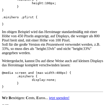
		height:100px;

	}

}

.minihero .pfirst {

}
Im obigen Beispiel wird das Heroimage standardmäßig mit einer
Höhe von 450 Pixeln angezeigt, auf Displays, die weniger als 800
Pixel breit sind, mit einer Höhe von 100 Pixel.
Soll für die große Version ein Prozentwert verwendet werden, z.B.
33%, so muss dies als "height:33vh" und nicht "height:33%"
angegeben werden.
Weitergedacht, kannst Du auf diese Weise auch auf kleinen Displays
das Heroimage komplett verschwinden lassen:
@media screen and (max-width:400px) {

	.minihero {

		display:none;

	}

}
W
ir
B
enötigen:
C
ents,
E
uros...
jetzt spenden!