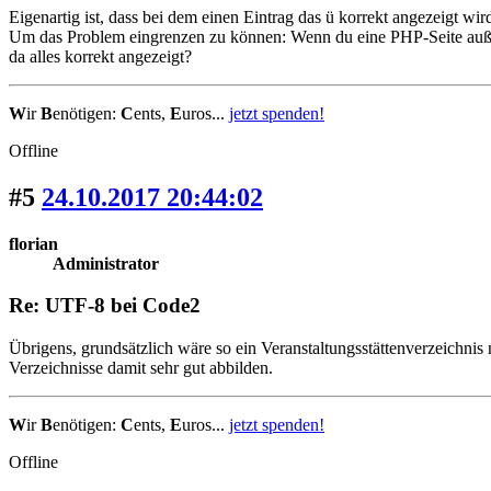
Eigenartig ist, dass bei dem einen Eintrag das ü korrekt angezeigt wi
Um das Problem eingrenzen zu können: Wenn du eine PHP-Seite außerh
da alles korrekt angezeigt?
W
ir
B
enötigen:
C
ents,
E
uros...
jetzt spenden!
Offline
#5
24.10.2017 20:44:02
florian
Administrator
Re: UTF-8 bei Code2
Übrigens, grundsätzlich wäre so ein Veranstaltungsstättenverzeichni
Verzeichnisse damit sehr gut abbilden.
W
ir
B
enötigen:
C
ents,
E
uros...
jetzt spenden!
Offline