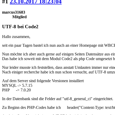
#1
23.10.2017 18:23:04
marcus31683
Mitglied
UTF-8 bei Code2
Hallo zusammen,
seit ein paar Tagen bastel ich nun auch an einer Homepage mit WBC
Nun möchte ich aber auch gerne auf einigen Seiten Datensätze aus e
Das habe ich soweit mit dem Modul Code2 als php Code umgesetzt
Nur leider musste ich feststellen, dass anstatt Umlauten immer nur ei
Nach einiger recherche habe ich nun schon versucht, auf UTF-8 umzust
Auf dem Server sind folgende Versionen installiert
MYSQL -> 5.7.15
PHP -> 7.0.20
In der Datenbank sind die Felder auf "utf-8_general_ci" eingerichtet.
Zu Beginn des PHP-Codes habe ich header("Content-Type: text/htm