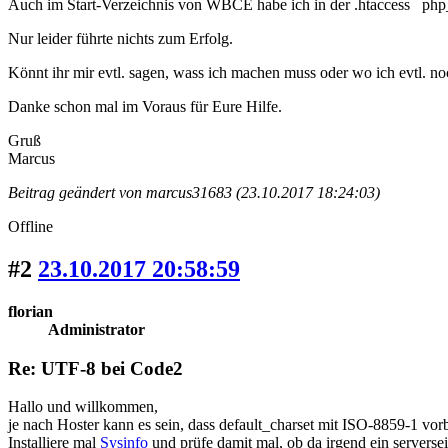
Auch im Start-Verzeichnis von WBCE habe ich in der .htaccess php
Nur leider führte nichts zum Erfolg.
Könnt ihr mir evtl. sagen, wass ich machen muss oder wo ich evtl. n
Danke schon mal im Voraus für Eure Hilfe.
Gruß
Marcus
Beitrag geändert von marcus31683 (23.10.2017 18:24:03)
Offline
#2
23.10.2017 20:58:59
florian
Administrator
Re: UTF-8 bei Code2
Hallo und willkommen,
je nach Hoster kann es sein, dass default_charset mit ISO-8859-1 vorb
Installiere mal
Sysinfo
und prüfe damit mal, ob da irgend ein serversei