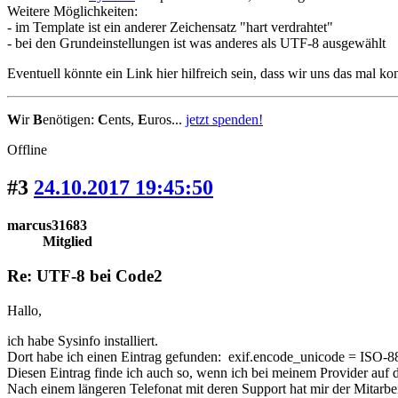
Weitere Möglichkeiten:
- im Template ist ein anderer Zeichensatz "hart verdrahtet"
- bei den Grundeinstellungen ist was anderes als UTF-8 ausgewählt
Eventuell könnte ein Link hier hilfreich sein, dass wir uns das mal k
W
ir
B
enötigen:
C
ents,
E
uros...
jetzt spenden!
Offline
#3
24.10.2017 19:45:50
marcus31683
Mitglied
Re: UTF-8 bei Code2
Hallo,
ich habe Sysinfo installiert.
Dort habe ich einen Eintrag gefunden: exif.encode_unicode = ISO-
Diesen Eintrag finde ich auch so, wenn ich bei meinem Provider auf
Nach einem längeren Telefonat mit deren Support hat mir der Mitarbeite