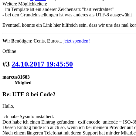
Weitere Möglichkeiten:
- im Template ist ein anderer Zeichensatz "hart verdrahtet"
- bei den Grundeinstellungen ist was anderes als UTF-8 ausgewählt
Eventuell könnte ein Link hier hilfreich sein, dass wir uns das mal k
W
ir
B
enötigen:
C
ents,
E
uros...
jetzt spenden!
Offline
#3
24.10.2017 19:45:50
marcus31683
Mitglied
Re: UTF-8 bei Code2
Hallo,
ich habe Sysinfo installiert.
Dort habe ich einen Eintrag gefunden: exif.encode_unicode = ISO-
Diesen Eintrag finde ich auch so, wenn ich bei meinem Provider auf
Nach einem längeren Telefonat mit deren Support hat mir der Mitarbeite