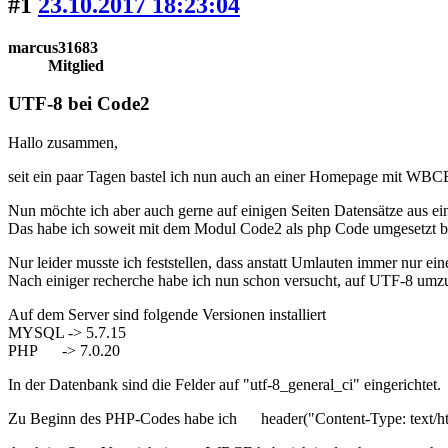
#1
23.10.2017 18:23:04
marcus31683
Mitglied
UTF-8 bei Code2
Hallo zusammen,
seit ein paar Tagen bastel ich nun auch an einer Homepage mit WBC
Nun möchte ich aber auch gerne auf einigen Seiten Datensätze aus e
Das habe ich soweit mit dem Modul Code2 als php Code umgesetzt
Nur leider musste ich feststellen, dass anstatt Umlauten immer nur ei
Nach einiger recherche habe ich nun schon versucht, auf UTF-8 umzust
Auf dem Server sind folgende Versionen installiert
MYSQL -> 5.7.15
PHP -> 7.0.20
In der Datenbank sind die Felder auf "utf-8_general_ci" eingerichtet.
Zu Beginn des PHP-Codes habe ich header("Content-Type: text/htm