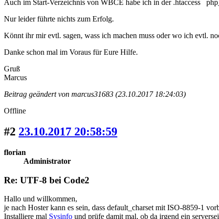
Auch im Start-Verzeichnis von WBCE habe ich in der .htaccess php
Nur leider führte nichts zum Erfolg.
Könnt ihr mir evtl. sagen, wass ich machen muss oder wo ich evtl. n
Danke schon mal im Voraus für Eure Hilfe.
Gruß
Marcus
Beitrag geändert von marcus31683 (23.10.2017 18:24:03)
Offline
#2
23.10.2017 20:58:59
florian
Administrator
Re: UTF-8 bei Code2
Hallo und willkommen,
je nach Hoster kann es sein, dass default_charset mit ISO-8859-1 vorb
Installiere mal
Sysinfo
und prüfe damit mal, ob da irgend ein serversei