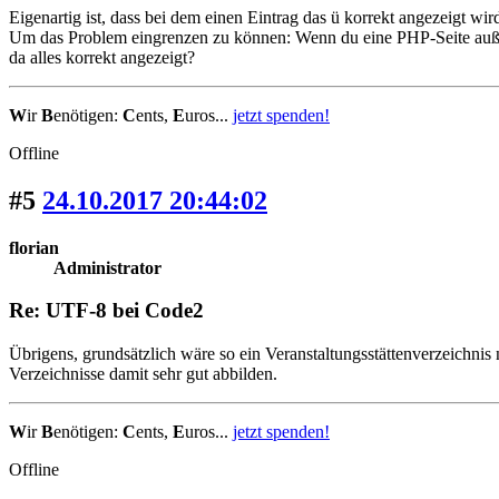
Eigenartig ist, dass bei dem einen Eintrag das ü korrekt angezeigt wi
Um das Problem eingrenzen zu können: Wenn du eine PHP-Seite außerh
da alles korrekt angezeigt?
W
ir
B
enötigen:
C
ents,
E
uros...
jetzt spenden!
Offline
#5
24.10.2017 20:44:02
florian
Administrator
Re: UTF-8 bei Code2
Übrigens, grundsätzlich wäre so ein Veranstaltungsstättenverzeichni
Verzeichnisse damit sehr gut abbilden.
W
ir
B
enötigen:
C
ents,
E
uros...
jetzt spenden!
Offline