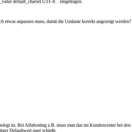
_value default_charset UTF-8 eingetragen.
och etwas anpassen muss, damit die Umlaute korrekt angezeigt werden?
elegt ist. Bei Alfahosting z.B. muss man das im Kundencenter bei den S
tiger Defaultwert quer schießt.