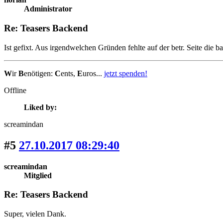
Administrator
Re: Teasers Backend
Ist gefixt. Aus irgendwelchen Gründen fehlte auf der betr. Seite die b
W
ir
B
enötigen:
C
ents,
E
uros...
jetzt spenden!
Offline
Liked by:
screamindan
#5
27.10.2017 08:29:40
screamindan
Mitglied
Re: Teasers Backend
Super, vielen Dank.