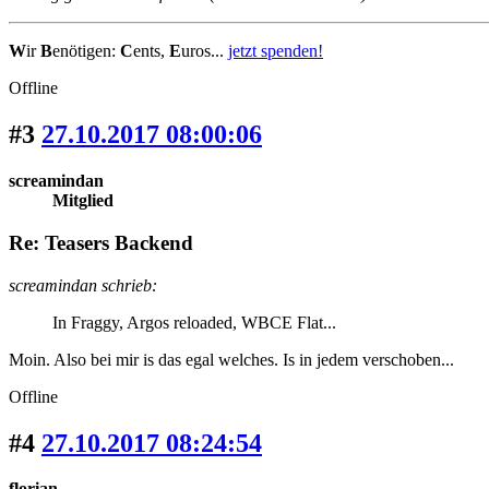
W
ir
B
enötigen:
C
ents,
E
uros...
jetzt spenden!
Offline
#3
27.10.2017 08:00:06
screamindan
Mitglied
Re: Teasers Backend
screamindan schrieb:
In Fraggy, Argos reloaded, WBCE Flat...
Moin. Also bei mir is das egal welches. Is in jedem verschoben...
Offline
#4
27.10.2017 08:24:54
florian