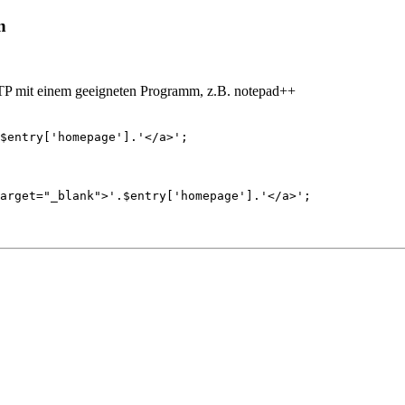
n
TP mit einem geeigneten Programm, z.B. notepad++
$entry['homepage'].'</a>';
target="_blank">'.$entry['homepage'].'</a>';