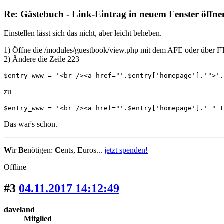
Re: Gästebuch - Link-Eintrag in neuem Fenster öffne
Einstellen lässt sich das nicht, aber leicht beheben.
1) Öffne die /modules/guestbook/view.php mit dem AFE oder über F
2) Ändere die Zeile 223
$entry_www = '<br /><a href="'.$entry['homepage'].'">'.
zu
$entry_www = '<br /><a href="'.$entry['homepage'].' " 
Das war's schon.
W
ir
B
enötigen:
C
ents,
E
uros...
jetzt spenden!
Offline
#3
04.11.2017 14:12:49
daveland
Mitglied