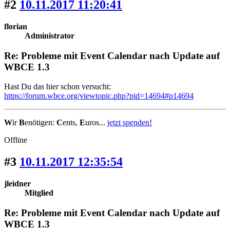
#2
10.11.2017 11:20:41
florian
Administrator
Re: Probleme mit Event Calendar nach Update auf
WBCE 1.3
Hast Du das hier schon versucht:
https://forum.wbce.org/viewtopic.php?pid=14694#p14694
W
ir
B
enötigen:
C
ents,
E
uros...
jetzt spenden!
Offline
#3
10.11.2017 12:35:54
jleidner
Mitglied
Re: Probleme mit Event Calendar nach Update auf
WBCE 1.3