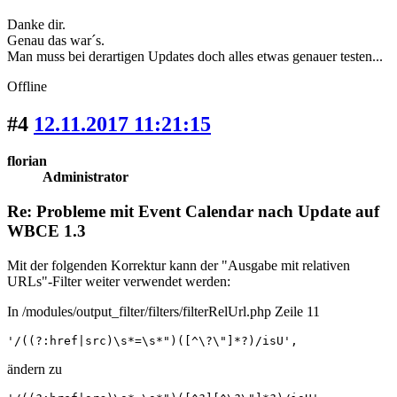
Danke dir.
Genau das war´s.
Man muss bei derartigen Updates doch alles etwas genauer testen...
Offline
#4
12.11.2017 11:21:15
florian
Administrator
Re: Probleme mit Event Calendar nach Update auf
WBCE 1.3
Mit der folgenden Korrektur kann der "Ausgabe mit relativen
URLs"-Filter weiter verwendet werden:
In /modules/output_filter/filters/filterRelUrl.php Zeile 11
'/((?:href|src)\s*=\s*")([^\?\"]*?)/isU',
ändern zu