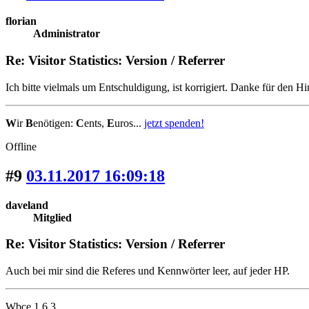
florian
Administrator
Re: Visitor Statistics: Version / Referrer
Ich bitte vielmals um Entschuldigung, ist korrigiert. Danke für den H
W
ir
B
enötigen:
C
ents,
E
uros...
jetzt spenden!
Offline
#9
03.11.2017 16:09:18
daveland
Mitglied
Re: Visitor Statistics: Version / Referrer
Auch bei mir sind die Referes und Kennwörter leer, auf jeder HP.
Wbce 1.6.3