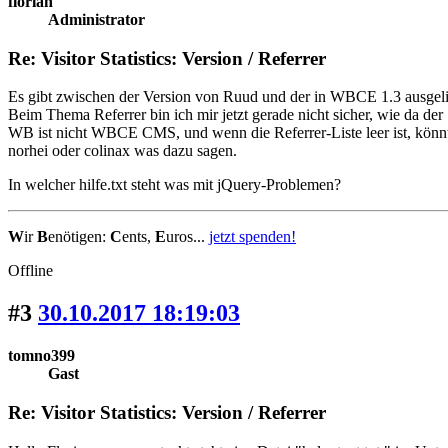
florian
Administrator
Re: Visitor Statistics: Version / Referrer
Es gibt zwischen der Version von Ruud und der in WBCE 1.3 ausgeliefe
Beim Thema Referrer bin ich mir jetzt gerade nicht sicher, wie da der 
WB ist nicht WBCE CMS, und wenn die Referrer-Liste leer ist, könnte
norhei oder colinax was dazu sagen.
In welcher hilfe.txt steht was mit jQuery-Problemen?
W
ir
B
enötigen:
C
ents,
E
uros...
jetzt spenden!
Offline
#3
30.10.2017 18:19:03
tomno399
Gast
Re: Visitor Statistics: Version / Referrer