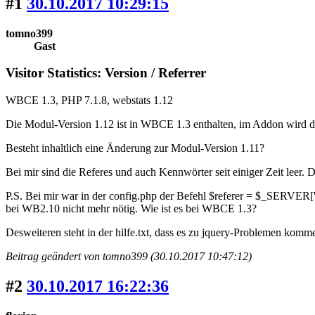
#1
30.10.2017 10:29:15
tomno399
Gast
Visitor Statistics: Version / Referrer
WBCE 1.3, PHP 7.1.8, webstats 1.12
Die Modul-Version 1.12 ist in WBCE 1.3 enthalten, im Addon wird 
Besteht inhaltlich eine Änderung zur Modul-Version 1.11?
Bei mir sind die Referes und auch Kennwörter seit einiger Zeit leer.
P.S. Bei mir war in der config.php der Befehl $referer = $_SERVER[
bei WB2.10 nicht mehr nötig. Wie ist es bei WBCE 1.3?
Desweiteren steht in der hilfe.txt, dass es zu jquery-Problemen ko
Beitrag geändert von tomno399 (30.10.2017 10:47:12)
#2
30.10.2017 16:22:36