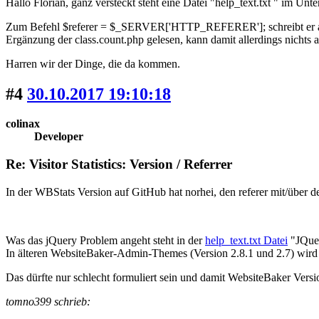
Hallo Florian, ganz versteckt steht eine Datei "help_text.txt " im Un
Zum Befehl $referer = $_SERVER['HTTP_REFERER']; schreibt er auf 
Ergänzung der class.count.php gelesen, kann damit allerdings nichts 
Harren wir der Dinge, die da kommen.
#4
30.10.2017 19:10:18
colinax
Developer
Re: Visitor Statistics: Version / Referrer
In der WBStats Version auf GitHub hat norhei, den referer mit/über 
Was das jQuery Problem angeht steht in der
help_text.txt Datei
"JQue
In älteren WebsiteBaker-Admin-Themes (Version 2.8.1 und 2.7) wird
Das dürfte nur schlecht formuliert sein und damit WebsiteBaker Versi
tomno399 schrieb: