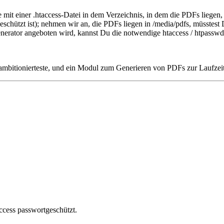
 mit einer .htaccess-Datei in dem Verzeichnis, in dem die PDFs liegen,
t geschützt ist); nehmen wir an, die PDFs liegen in /media/pdfs, müsstes
erator angeboten wird, kannst Du die notwendige htaccess / htpasswd 
e ambitionierteste, und ein Modul zum Generieren von PDFs zur Laufzeit
access passwortgeschützt.