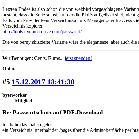
Letzten Endes ist also schon die von webbird vorgeschlagene Variante
besteht, dass die Seite selbst, auf der die PDFs aufgelistet sind, nich
Falls vom Provider kein Verzeichnisschutz-Manager oder htaccess-Gen
Verzeichnis kopieren:
http://tools.dynamicdrive.com/password/
Die von berny skizzierte Variante wäre die eleganteste, aber auch di
W
ir
B
enötigen:
C
ents,
E
uros...
jetzt spenden!
Online
#5
15.12.2017 18:41:30
byteworker
Mitglied
Re: Passwortschutz auf PDF-Download
Ich habe das mal so gelöst:
ein Verzeichnis innerhalt der /pages über die Adminoberfläche per ht