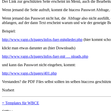
Der Link zur geschützten Seite erscheint im Menü, auch die Bearbeitu
Wenn jemand die Seite aufruft, kommt die htacess Passwort Abfrage, 
Wenn jemand das Passwort nicht hat, die Abfrage also nicht ausfüllt,
abfangen, auf der dann Text erscheint warum und wie der geneigte Be
Beispiel:
http://www.vapp.ch/pages/infos-fuer-mitglieder.php
(hier kommt scho
klickt man etwas darunter an (hier Downloads)
http://www.vapp.ch/pages/infos-fuer-mit … nloads.php
und kann das Passwort nicht eingeben, kommt:
http://www.vapp.ch/pages/401.php
Verstanden? die PDF Files selbst sollten im selben htaccess geschützten
Norbert
= Templates für WBCE