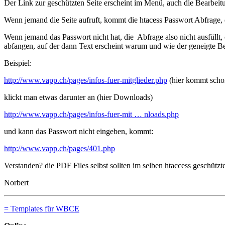
Der Link zur geschützten Seite erscheint im Menü, auch die Bearbeitu
Wenn jemand die Seite aufruft, kommt die htacess Passwort Abfrage, 
Wenn jemand das Passwort nicht hat, die Abfrage also nicht ausfüllt,
abfangen, auf der dann Text erscheint warum und wie der geneigte Be
Beispiel:
http://www.vapp.ch/pages/infos-fuer-mitglieder.php
(hier kommt scho
klickt man etwas darunter an (hier Downloads)
http://www.vapp.ch/pages/infos-fuer-mit … nloads.php
und kann das Passwort nicht eingeben, kommt:
http://www.vapp.ch/pages/401.php
Verstanden? die PDF Files selbst sollten im selben htaccess geschützten
Norbert
= Templates für WBCE