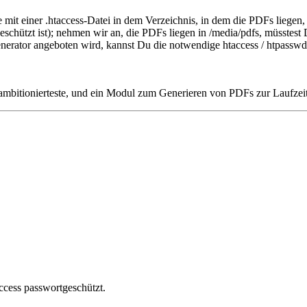
 mit einer .htaccess-Datei in dem Verzeichnis, in dem die PDFs liegen,
t geschützt ist); nehmen wir an, die PDFs liegen in /media/pdfs, müsstes
erator angeboten wird, kannst Du die notwendige htaccess / htpasswd 
e ambitionierteste, und ein Modul zum Generieren von PDFs zur Laufzeit
access passwortgeschützt.