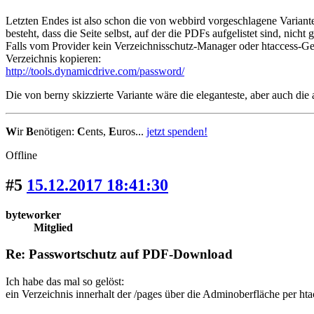
Letzten Endes ist also schon die von webbird vorgeschlagene Variante
besteht, dass die Seite selbst, auf der die PDFs aufgelistet sind, nich
Falls vom Provider kein Verzeichnisschutz-Manager oder htaccess-Gen
Verzeichnis kopieren:
http://tools.dynamicdrive.com/password/
Die von berny skizzierte Variante wäre die eleganteste, aber auch di
W
ir
B
enötigen:
C
ents,
E
uros...
jetzt spenden!
Offline
#5
15.12.2017 18:41:30
byteworker
Mitglied
Re: Passwortschutz auf PDF-Download
Ich habe das mal so gelöst:
ein Verzeichnis innerhalt der /pages über die Adminoberfläche per ht