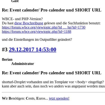
Gast
Re: Event calender/ Pro calender und SHORT URL
WBCE- und PHP-Version?
Du hast
diese Beschreibung
gelesen und die Suchfunktion benutzt:
https://forum.wbce.org/viewtopic.php?id … hp?id=1730
https://forum.wbce.org/viewtopic.php?id=1188
und die Einstellungen im Outputfilter geändert?
#3
29.12.2017 14:53:00
florian
Administrator
Re: Event calender/ Pro calender und SHORT URL
shorturl-Droplet vorhanden und im Template vor </body> eingefügt?
kann aber auch sein, dass noch wo anders was angepasst werden muss. m
W
ir
B
enötigen:
C
ents,
E
uros...
jetzt spenden!