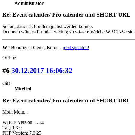
Administrator
Re: Event calender/ Pro calender und SHORT URL
Schön, dass das Problem gelöst werden konnte.
Dennoch wäre es für mich wichtig zu wissen: Welche WBCE-Version 
W
ir
B
enötigen:
C
ents,
E
uros...
jetzt spenden!
Offline
#6
30.12.2017 16:06:32
cliff
Mitglied
Re: Event calender/ Pro calender und SHORT URL
Moin Moin...
WBCE Version: 1.3.0
Tag: 1.3.0
PHP Version: 7.0.25