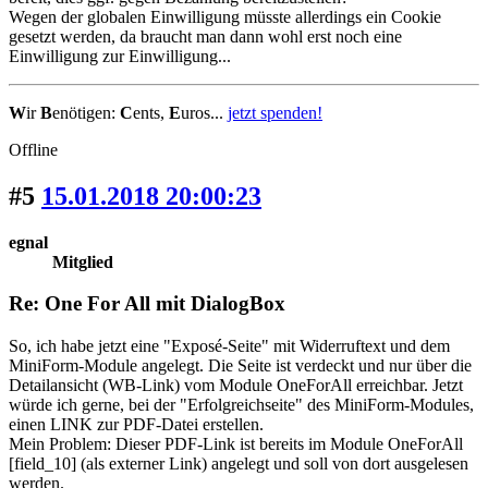
Wegen der globalen Einwilligung müsste allerdings ein Cookie
gesetzt werden, da braucht man dann wohl erst noch eine
Einwilligung zur Einwilligung...
W
ir
B
enötigen:
C
ents,
E
uros...
jetzt spenden!
Offline
#5
15.01.2018 20:00:23
egnal
Mitglied
Re: One For All mit DialogBox
So, ich habe jetzt eine "Exposé-Seite" mit Widerruftext und dem
MiniForm-Module angelegt. Die Seite ist verdeckt und nur über die
Detailansicht (WB-Link) vom Module OneForAll erreichbar. Jetzt
würde ich gerne, bei der "Erfolgreichseite" des MiniForm-Modules,
einen LINK zur PDF-Datei erstellen.
Mein Problem: Dieser PDF-Link ist bereits im Module OneForAll
[field_10] (als externer Link) angelegt und soll von dort ausgelesen
werden.