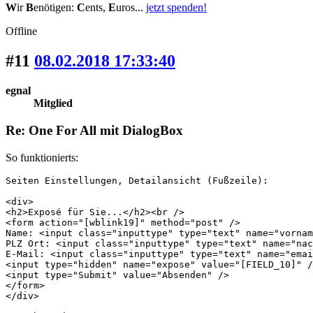
W
ir
B
enötigen:
C
ents,
E
uros...
jetzt spenden!
Offline
#11
08.02.2018 17:33:40
egnal
Mitglied
Re: One For All mit DialogBox
So funktionierts:
Seiten Einstellungen, Detailansicht (Fußzeile):

<div>

<h2>Exposé für Sie...</h2><br />

<form action="[wblink19]" method="post" />

Name: <input class="inputtype" type="text" name="vornam
PLZ Ort: <input class="inputtype" type="text" name="nac
E-Mail: <input class="inputtype" type="text" name="emai
<input type="hidden" name="expose" value="[FIELD_10]" /
<input type="Submit" value="Absenden" />

</form>

</div>
