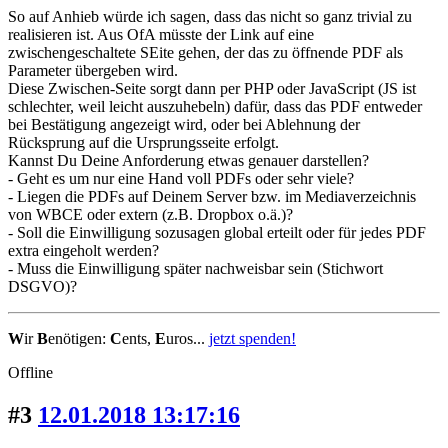
So auf Anhieb würde ich sagen, dass das nicht so ganz trivial zu
realisieren ist. Aus OfA müsste der Link auf eine
zwischengeschaltete SEite gehen, der das zu öffnende PDF als
Parameter übergeben wird.
Diese Zwischen-Seite sorgt dann per PHP oder JavaScript (JS ist
schlechter, weil leicht auszuhebeln) dafür, dass das PDF entweder
bei Bestätigung angezeigt wird, oder bei Ablehnung der
Rücksprung auf die Ursprungsseite erfolgt.
Kannst Du Deine Anforderung etwas genauer darstellen?
- Geht es um nur eine Hand voll PDFs oder sehr viele?
- Liegen die PDFs auf Deinem Server bzw. im Mediaverzeichnis
von WBCE oder extern (z.B. Dropbox o.ä.)?
- Soll die Einwilligung sozusagen global erteilt oder für jedes PDF
extra eingeholt werden?
- Muss die Einwilligung später nachweisbar sein (Stichwort
DSGVO)?
W
ir
B
enötigen:
C
ents,
E
uros...
jetzt spenden!
Offline
#3
12.01.2018 13:17:16