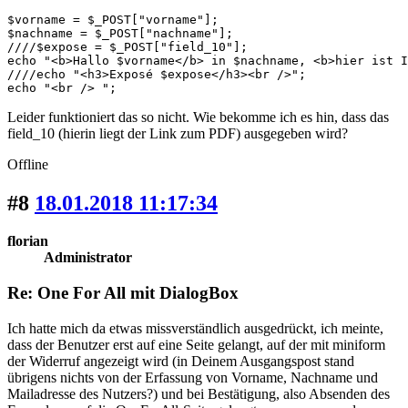
$vorname = $_POST["vorname"];

$nachname = $_POST["nachname"];

////$expose = $_POST["field_10"];

echo "<b>Hallo $vorname</b> in $nachname, <b>hier ist I
////echo "<h3>Exposé $expose</h3><br />";

echo "<br /> ";
Leider funktioniert das so nicht. Wie bekomme ich es hin, dass das
field_10 (hierin liegt der Link zum PDF) ausgegeben wird?
Offline
#8
18.01.2018 11:17:34
florian
Administrator
Re: One For All mit DialogBox
Ich hatte mich da etwas missverständlich ausgedrückt, ich meinte,
dass der Benutzer erst auf eine Seite gelangt, auf der mit miniform
der Widerruf angezeigt wird (in Deinem Ausgangspost stand
übrigens nichts von der Erfassung von Vorname, Nachname und
Mailadresse des Nutzers?) und bei Bestätigung, also Absenden des