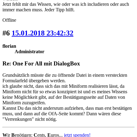
Jetzt fehlt mir das Wissen, wie oder was ich includieren oder auch
immer machen muss. Jeder Tipp hilft.
Offline
#6
15.01.2018 23:42:32
florian
Administrator
Re: One For All mit DialogBox
Grundsätzlich müsste die zu öffnende Datei in einem versteckten
Formularfeld übergeben werden.
ich glaube nicht, dass sich das mit Miniform realisieren lässt, da
Miniform nicht für so etwas konzipiert ist und es meines Wissens
keine Möglichkeit gibt, auf der Bestätigungsseite auf Daten von
Miniform zuzugreifen.
Kannst Du das nicht andersrum aufziehen, dass man erst bestätigen
muss, und dann auf die OfA-Seite kommt? Dann wären diese
"Verrenkungen" nicht nötig.
W
ir
B
enötigen:
C
ents,
E
uros...
jetzt spenden!