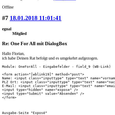
Offline
#7
18.01.2018 11:01:41
egnal
Mitglied
Re: One For All mit DialogBox
Hallo Florian,
ich habe Deinen Rat befolgt und es umgekehrt aufgezogen.
Module: OneForAll - Eingabefelder - field_9 (WB-Link)

<form action="[wblink19]" method="post">

Name: <input class="inputtype" type="text" name="vornam
PLZ Ort: <input class="inputtype" type="text" name="nac
E-Mail: <input class="inputtype" type="text" name="emai
<input type="hidden" name="expose" />

<input type="Submit" value="Absenden" />

</form>

Ausgabe-Seite "Exposé"
