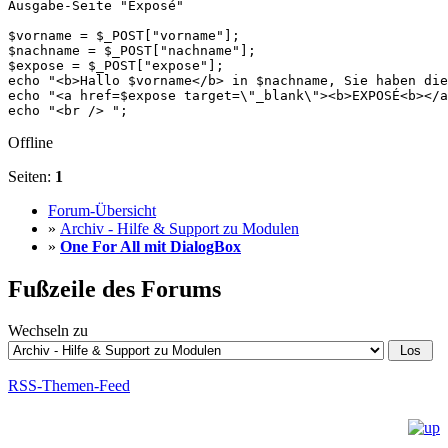
Ausgabe-Seite "Exposé"

$vorname = $_POST["vorname"];

$nachname = $_POST["nachname"];

$expose = $_POST["expose"];

echo "<b>Hallo $vorname</b> in $nachname, Sie haben die
echo "<a href=$expose target=\"_blank\"><b>EXPOSÉ<b></a
echo "<br /> ";
Offline
Seiten:
1
Forum-Übersicht
»
Archiv - Hilfe & Support zu Modulen
»
One For All mit DialogBox
Fußzeile des Forums
Wechseln zu
RSS-Themen-Feed