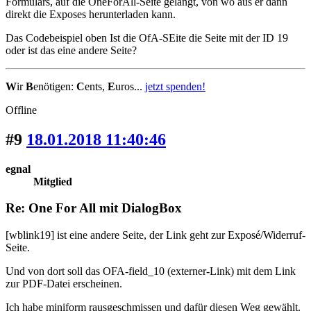
Formulars, auf die OneForAll-Seite gelangt, von wo aus er dann
direkt die Exposes herunterladen kann.
Das Codebeispiel oben Ist die OfA-SEite die Seite mit der ID 19
oder ist das eine andere Seite?
W
ir
B
enötigen:
C
ents,
E
uros...
jetzt spenden!
Offline
#9
18.01.2018 11:40:46
egnal
Mitglied
Re: One For All mit DialogBox
[wblink19] ist eine andere Seite, der Link geht zur Exposé/Widerruf-
Seite.
Und von dort soll das OFA-field_10 (externer-Link) mit dem Link
zur PDF-Datei erscheinen.
Ich habe miniform rausgeschmissen und dafür diesen Weg gewählt.