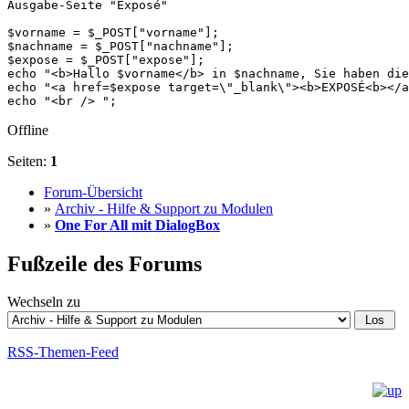
Ausgabe-Seite "Exposé"

$vorname = $_POST["vorname"];

$nachname = $_POST["nachname"];

$expose = $_POST["expose"];

echo "<b>Hallo $vorname</b> in $nachname, Sie haben die
echo "<a href=$expose target=\"_blank\"><b>EXPOSÉ<b></a
echo "<br /> ";
Offline
Seiten:
1
Forum-Übersicht
»
Archiv - Hilfe & Support zu Modulen
»
One For All mit DialogBox
Fußzeile des Forums
Wechseln zu
RSS-Themen-Feed