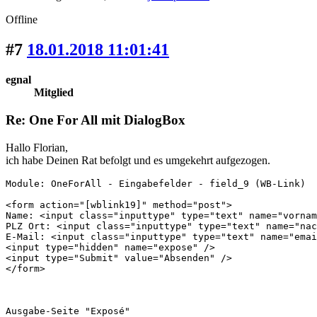
Offline
#7
18.01.2018 11:01:41
egnal
Mitglied
Re: One For All mit DialogBox
Hallo Florian,
ich habe Deinen Rat befolgt und es umgekehrt aufgezogen.
Module: OneForAll - Eingabefelder - field_9 (WB-Link)

<form action="[wblink19]" method="post">

Name: <input class="inputtype" type="text" name="vornam
PLZ Ort: <input class="inputtype" type="text" name="nac
E-Mail: <input class="inputtype" type="text" name="emai
<input type="hidden" name="expose" />

<input type="Submit" value="Absenden" />

</form>

Ausgabe-Seite "Exposé"
