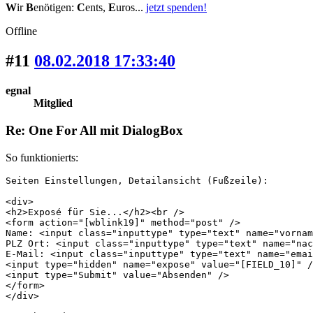
W
ir
B
enötigen:
C
ents,
E
uros...
jetzt spenden!
Offline
#11
08.02.2018 17:33:40
egnal
Mitglied
Re: One For All mit DialogBox
So funktionierts:
Seiten Einstellungen, Detailansicht (Fußzeile):

<div>

<h2>Exposé für Sie...</h2><br />

<form action="[wblink19]" method="post" />

Name: <input class="inputtype" type="text" name="vornam
PLZ Ort: <input class="inputtype" type="text" name="nac
E-Mail: <input class="inputtype" type="text" name="emai
<input type="hidden" name="expose" value="[FIELD_10]" /
<input type="Submit" value="Absenden" />

</form>

</div>
