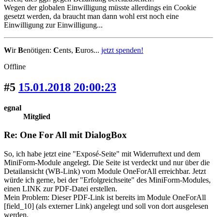
Wegen der globalen Einwilligung müsste allerdings ein Cookie
gesetzt werden, da braucht man dann wohl erst noch eine
Einwilligung zur Einwilligung...
W
ir
B
enötigen:
C
ents,
E
uros...
jetzt spenden!
Offline
#5
15.01.2018 20:00:23
egnal
Mitglied
Re: One For All mit DialogBox
So, ich habe jetzt eine "Exposé-Seite" mit Widerruftext und dem
MiniForm-Module angelegt. Die Seite ist verdeckt und nur über die
Detailansicht (WB-Link) vom Module OneForAll erreichbar. Jetzt
würde ich gerne, bei der "Erfolgreichseite" des MiniForm-Modules,
einen LINK zur PDF-Datei erstellen.
Mein Problem: Dieser PDF-Link ist bereits im Module OneForAll
[field_10] (als externer Link) angelegt und soll von dort ausgelesen
werden.