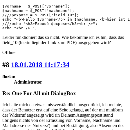
$vorname = $_POST["vorname"];

$nachname = $_POST["nachname"];

////$expose = $_POST["field_10"];

echo "<b>Hallo $vorname</b> in $nachname, <b>hier ist I
////echo "<h3>Exposé $expose</h3><br />";

echo "<br /> ";
Leider funktioniert das so nicht. Wie bekomme ich es hin, dass das
field_10 (hierin liegt der Link zum PDF) ausgegeben wird?
Offline
#8
18.01.2018 11:17:34
florian
Administrator
Re: One For All mit DialogBox
Ich hatte mich da etwas missverständlich ausgedrückt, ich meinte,
dass der Benutzer erst auf eine Seite gelangt, auf der mit miniform
der Widerruf angezeigt wird (in Deinem Ausgangspost stand
übrigens nichts von der Erfassung von Vorname, Nachname und
Mailadresse des Nutzers?) und bei Bestätigung, also Absenden des