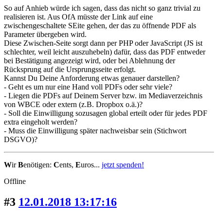
So auf Anhieb würde ich sagen, dass das nicht so ganz trivial zu
realisieren ist. Aus OfA müsste der Link auf eine
zwischengeschaltete SEite gehen, der das zu öffnende PDF als
Parameter übergeben wird.
Diese Zwischen-Seite sorgt dann per PHP oder JavaScript (JS ist
schlechter, weil leicht auszuhebeln) dafür, dass das PDF entweder
bei Bestätigung angezeigt wird, oder bei Ablehnung der
Rücksprung auf die Ursprungsseite erfolgt.
Kannst Du Deine Anforderung etwas genauer darstellen?
- Geht es um nur eine Hand voll PDFs oder sehr viele?
- Liegen die PDFs auf Deinem Server bzw. im Mediaverzeichnis
von WBCE oder extern (z.B. Dropbox o.ä.)?
- Soll die Einwilligung sozusagen global erteilt oder für jedes PDF
extra eingeholt werden?
- Muss die Einwilligung später nachweisbar sein (Stichwort
DSGVO)?
W
ir
B
enötigen:
C
ents,
E
uros...
jetzt spenden!
Offline
#3
12.01.2018 13:17:16