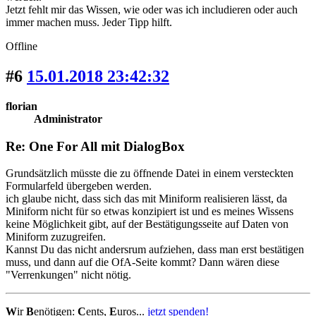
Jetzt fehlt mir das Wissen, wie oder was ich includieren oder auch
immer machen muss. Jeder Tipp hilft.
Offline
#6
15.01.2018 23:42:32
florian
Administrator
Re: One For All mit DialogBox
Grundsätzlich müsste die zu öffnende Datei in einem versteckten
Formularfeld übergeben werden.
ich glaube nicht, dass sich das mit Miniform realisieren lässt, da
Miniform nicht für so etwas konzipiert ist und es meines Wissens
keine Möglichkeit gibt, auf der Bestätigungsseite auf Daten von
Miniform zuzugreifen.
Kannst Du das nicht andersrum aufziehen, dass man erst bestätigen
muss, und dann auf die OfA-Seite kommt? Dann wären diese
"Verrenkungen" nicht nötig.
W
ir
B
enötigen:
C
ents,
E
uros...
jetzt spenden!