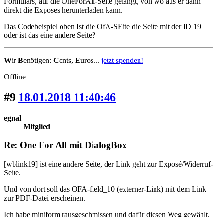
Formulars, auf die OneForAll-Seite gelangt, von wo aus er dann
direkt die Exposes herunterladen kann.
Das Codebeispiel oben Ist die OfA-SEite die Seite mit der ID 19
oder ist das eine andere Seite?
W
ir
B
enötigen:
C
ents,
E
uros...
jetzt spenden!
Offline
#9
18.01.2018 11:40:46
egnal
Mitglied
Re: One For All mit DialogBox
[wblink19] ist eine andere Seite, der Link geht zur Exposé/Widerruf-
Seite.
Und von dort soll das OFA-field_10 (externer-Link) mit dem Link
zur PDF-Datei erscheinen.
Ich habe miniform rausgeschmissen und dafür diesen Weg gewählt.