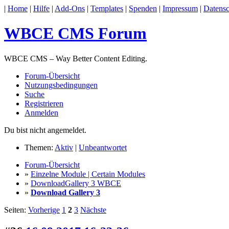
|
Home
|
Hilfe
|
Add-Ons
|
Templates
|
Spenden
|
Impressum
|
Datensc
WBCE CMS Forum
WBCE CMS – Way Better Content Editing.
Forum-Übersicht
Nutzungsbedingungen
Suche
Registrieren
Anmelden
Du bist nicht angemeldet.
Themen:
Aktiv
|
Unbeantwortet
Forum-Übersicht
»
Einzelne Module | Certain Modules
»
DownloadGallery 3 WBCE
»
Download Gallery 3
Seiten:
Vorherige
1
2
3
Nächste