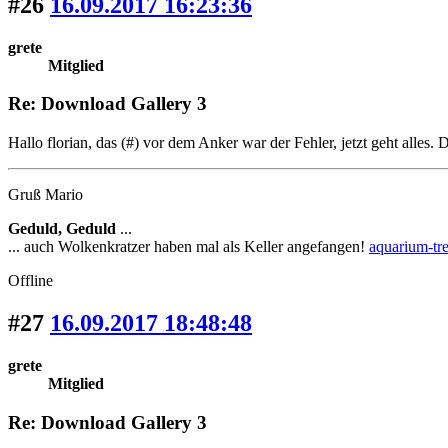
#26
16.09.2017 16:23:36
grete
Mitglied
Re: Download Gallery 3
Hallo florian, das (#) vor dem Anker war der Fehler, jetzt geht alles. 
Gruß Mario
Geduld, Geduld
...
... auch Wolkenkratzer haben mal als Keller angefangen!
aquarium-tre
Offline
#27
16.09.2017 18:48:48
grete
Mitglied
Re: Download Gallery 3