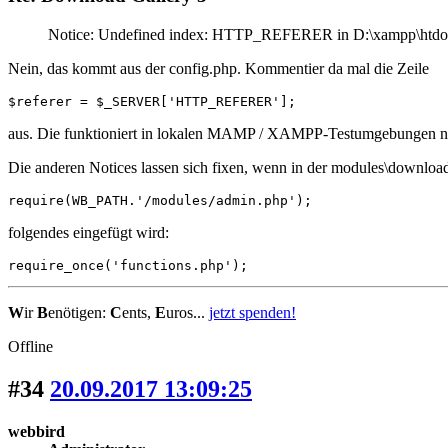
Notice: Undefined index: HTTP_REFERER in D:\xampp\htdocs
Nein, das kommt aus der config.php. Kommentier da mal die Zeile
$referer = $_SERVER['HTTP_REFERER'];
aus. Die funktioniert in lokalen MAMP / XAMPP-Testumgebungen ni
Die anderen Notices lassen sich fixen, wenn in der modules\downloa
require(WB_PATH.'/modules/admin.php');
folgendes eingefügt wird:
require_once('functions.php');
W
ir
B
enötigen:
C
ents,
E
uros...
jetzt spenden!
Offline
#34
20.09.2017 13:09:25
webbird