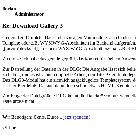
florian
Administrator
Re: Download Gallery 3
Generell zu Droplets: Das sind sozusagen Minimodule, also Codeschn
Template oder z.B. WYSIWYG-Abschnitten im Backend aufgerufen
[[lorem?blocks=3]] in einem WYSIWYG-Abschnitt erzeugt z.B. 3 Blöck
Zu dirlist: Ich habe das gerade geprüft, das kommt für Deinen Anwendu
Zur Darstellung der Dateien in der DLG: Die Ausgabe lässt sich belie
zu haben, und es ist ja auch doppelte Arbeit, den Titel 2x zu hinte
Das DLG3-Modul hat ein ziemlich ausgeklügeltes Templatesystem, das 
ist. Der Pferdefuß: Da sind dann doch schon etwas HTML-Kenntnisse er
Zur Frage der Dateigrößen: DLG kennt die Dateigrößen nur, wenn di
Dateigröße nicht.
W
ir
B
enötigen:
C
ents,
E
uros...
jetzt spenden!
Offline