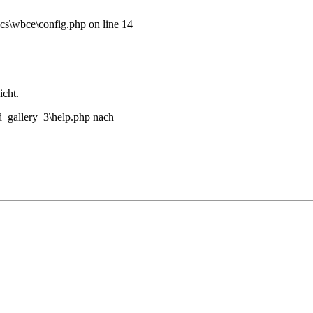
\wbce\config.php on line 14
cht.
d_gallery_3\help.php nach