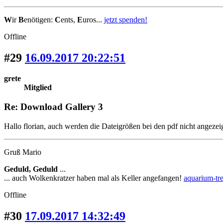
W
ir
B
enötigen:
C
ents,
E
uros...
jetzt spenden!
Offline
#29
16.09.2017 20:22:51
grete
Mitglied
Re: Download Gallery 3
Hallo florian, auch werden die Dateigrößen bei den pdf nicht angezeig
Gruß Mario
Geduld, Geduld
...
... auch Wolkenkratzer haben mal als Keller angefangen!
aquarium-tre
Offline
#30
17.09.2017 14:32:49