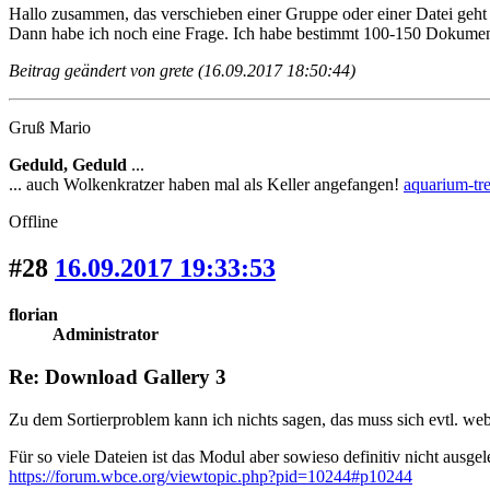
Hallo zusammen, das verschieben einer Gruppe oder einer Datei geht zw
Dann habe ich noch eine Frage. Ich habe bestimmt 100-150 Dokumente 
Beitrag geändert von grete (16.09.2017 18:50:44)
Gruß Mario
Geduld, Geduld
...
... auch Wolkenkratzer haben mal als Keller angefangen!
aquarium-tre
Offline
#28
16.09.2017 19:33:53
florian
Administrator
Re: Download Gallery 3
Zu dem Sortierproblem kann ich nichts sagen, das muss sich evtl. we
Für so viele Dateien ist das Modul aber sowieso definitiv nicht ausgele
https://forum.wbce.org/viewtopic.php?pid=10244#p10244