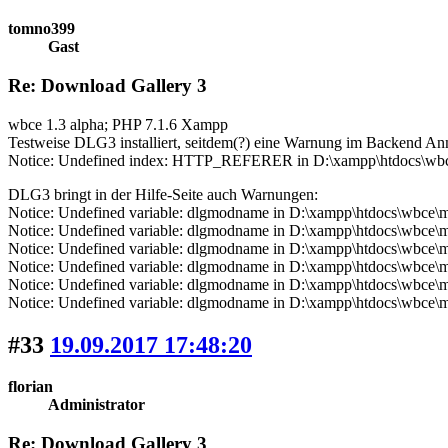
tomno399
Gast
Re: Download Gallery 3
wbce 1.3 alpha; PHP 7.1.6 Xampp
Testweise DLG3 installiert, seitdem(?) eine Warnung im Backend Anm
Notice: Undefined index: HTTP_REFERER in D:\xampp\htdocs\wbce
DLG3 bringt in der Hilfe-Seite auch Warnungen:
Notice: Undefined variable: dlgmodname in D:\xampp\htdocs\wbce\m
Notice: Undefined variable: dlgmodname in D:\xampp\htdocs\wbce\m
Notice: Undefined variable: dlgmodname in D:\xampp\htdocs\wbce\m
Notice: Undefined variable: dlgmodname in D:\xampp\htdocs\wbce\m
Notice: Undefined variable: dlgmodname in D:\xampp\htdocs\wbce\m
Notice: Undefined variable: dlgmodname in D:\xampp\htdocs\wbce\m
#33
19.09.2017 17:48:20
florian
Administrator
Re: Download Gallery 3