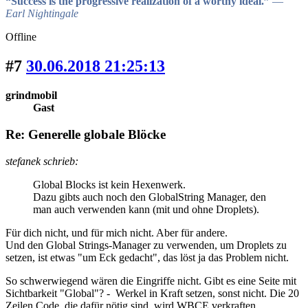
“Success is the progressive realization of a worthy ideal.”
―
Earl Nightingale
Offline
#7
30.06.2018 21:25:13
grindmobil
Gast
Re: Generelle globale Blöcke
stefanek schrieb:
Global Blocks ist kein Hexenwerk.
Dazu gibts auch noch den GlobalString Manager, den
man auch verwenden kann (mit und ohne Droplets).
Für dich nicht, und für mich nicht. Aber für andere.
Und den Global Strings-Manager zu verwenden, um Droplets zu
setzen, ist etwas "um Eck gedacht", das löst ja das Problem nicht.
So schwerwiegend wären die Eingriffe nicht. Gibt es eine Seite mit
Sichtbarkeit "Global"? - Werkel in Kraft setzen, sonst nicht. Die 20
Zeilen Code, die dafür nötig sind, wird WBCE verkraften.