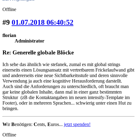
Offline
#9
01.07.2018 06:40:52
florian
Administrator
Re: Generelle globale Blöcke
Ich sehe das ähnlich wie stefanek, zumal es mit global strings
einerseits einen Lösungsansatz mit vertretbarem Frickelaufwand gibt
und andererseits eine neue Sichtbarkeitsstufe und deren sinnvolle
Verwendung ja auch eine kognitive Herausforderung darstellt.
Auch sind die Anforderungen zu unterschiedlich, oft braucht man
gar keine globalen Inhalte, dann mal in einer ganz bestimmten
Struktur (zB die Kontaktangaben im neuen intensify-Template im
Footer), oder in mehreren Sprachen... schwierig unter einen Hut zu
bringen.
W
ir
B
enötigen:
C
ents,
E
uros...
jetzt spenden!
Offline