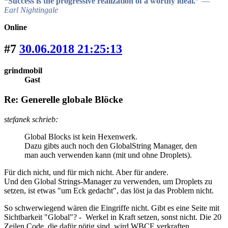
“Success is the progressive realization of a worthy ideal.”
―
Earl Nightingale
Online
#7
30.06.2018 21:25:13
grindmobil
Gast
Re: Generelle globale Blöcke
stefanek schrieb:
Global Blocks ist kein Hexenwerk.
Dazu gibts auch noch den GlobalString Manager, den
man auch verwenden kann (mit und ohne Droplets).
Für dich nicht, und für mich nicht. Aber für andere.
Und den Global Strings-Manager zu verwenden, um Droplets zu
setzen, ist etwas "um Eck gedacht", das löst ja das Problem nicht.
So schwerwiegend wären die Eingriffe nicht. Gibt es eine Seite mit
Sichtbarkeit "Global"? - Werkel in Kraft setzen, sonst nicht. Die 20
Zeilen Code, die dafür nötig sind, wird WBCE verkraften.