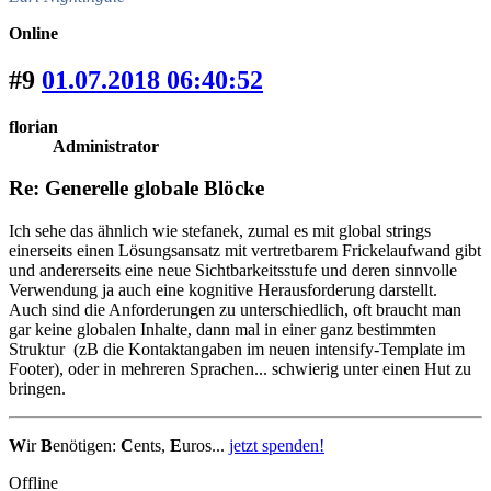
Online
#9
01.07.2018 06:40:52
florian
Administrator
Re: Generelle globale Blöcke
Ich sehe das ähnlich wie stefanek, zumal es mit global strings
einerseits einen Lösungsansatz mit vertretbarem Frickelaufwand gibt
und andererseits eine neue Sichtbarkeitsstufe und deren sinnvolle
Verwendung ja auch eine kognitive Herausforderung darstellt.
Auch sind die Anforderungen zu unterschiedlich, oft braucht man
gar keine globalen Inhalte, dann mal in einer ganz bestimmten
Struktur (zB die Kontaktangaben im neuen intensify-Template im
Footer), oder in mehreren Sprachen... schwierig unter einen Hut zu
bringen.
W
ir
B
enötigen:
C
ents,
E
uros...
jetzt spenden!
Offline