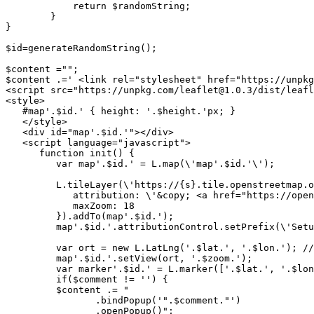
	    return $randomString;

	}

}

$id=generateRandomString();

$content ="";

$content .=' <link rel="stylesheet" href="https://unpkg
<script src="https://unpkg.com/leaflet@1.0.3/dist/leafl
<style>

   #map'.$id.' { height: '.$height.'px; }

   </style>    

   <div id="map'.$id.'"></div>

   <script language="javascript">

      function init() {

      	 var map'.$id.' = L.map(\'map'.$id.'\');

         L.tileLayer(\'https://{s}.tile.openstreetmap.o
            attribution: \'&copy; <a href="https://open
            maxZoom: 18

         }).addTo(map'.$id.');

         map'.$id.'.attributionControl.setPrefix(\'Setu
         var ort = new L.LatLng('.$lat.', '.$lon.'); //
         map'.$id.'.setView(ort, '.$zoom.');

         var marker'.$id.' = L.marker(['.$lat.', '.$lon
         if($comment != '') {

         $content .= "

    		.bindPopup('".$comment."')

   		.openPopup()";
