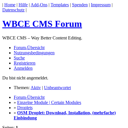
|
Home
|
Hilfe
|
Add-Ons
|
Templates
|
Spenden
|
Impressum
|
Datenschutz
|
WBCE CMS Forum
WBCE CMS – Way Better Content Editing.
Forum-Übersicht
Nutzungsbedingungen
Suche
Registrieren
Anmelden
Du bist nicht angemeldet.
Themen:
Aktiv
|
Unbeantwortet
Forum-Übersicht
»
Einzelne Module | Certain Modules
»
Droplets
»
OSM Droplet: Download, Installation, (mehrfache)
Einbindung
Seiten:
1