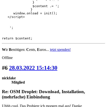
   		}

   		$content .= ';

               }

      window.onload = init();

   </script>

    ';

return $content;
W
ir
B
enötigen:
C
ents,
E
uros...
jetzt spenden!
Offline
#6
28.03.2022 15:14:30
nickfake
Mitglied
Re: OSM Droplet: Download, Installation,
(mehrfache) Einbindung
Uhhh cool. Das Probiere ich morgen mal aus! Danke