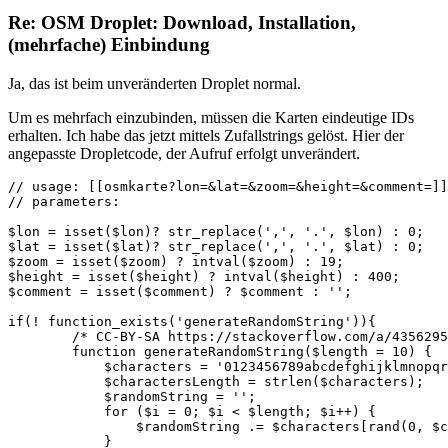
Re: OSM Droplet: Download, Installation,
(mehrfache) Einbindung
Ja, das ist beim unveränderten Droplet normal.
Um es mehrfach einzubinden, müssen die Karten eindeutige IDs
erhalten. Ich habe das jetzt mittels Zufallstrings gelöst. Hier der
angepasste Dropletcode, der Aufruf erfolgt unverändert.
// usage: [[osmkarte?lon=&lat=&zoom=&height=&comment=]]

// parameters:

$lon = isset($lon)? str_replace(',', '.', $lon) : 0;

$lat = isset($lat)? str_replace(',', '.', $lat) : 0;

$zoom = isset($zoom) ? intval($zoom) : 19;

$height = isset($height) ? intval($height) : 400;

$comment = isset($comment) ? $comment : '';

if(! function_exists('generateRandomString')){

        /* CC-BY-SA https://stackoverflow.com/a/4356295
	function generateRandomString($length = 10) {

	    $characters = '0123456789abcdefghijklmnopqrstuvwxyzABCDEFGHIJKLMNOPQRSTUVWXYZ';

	    $charactersLength = strlen($characters);

	    $randomString = '';

	    for ($i = 0; $i < $length; $i++) {

	        $randomString .= $characters[rand(0, $charactersLength - 1)];

	    }
