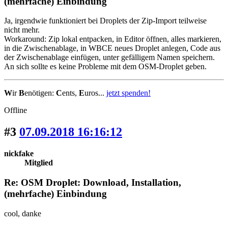
(mehrfache) Einbindung
Ja, irgendwie funktioniert bei Droplets der Zip-Import teilweise
nicht mehr.
Workaround: Zip lokal entpacken, in Editor öffnen, alles markieren,
in die Zwischenablage, in WBCE neues Droplet anlegen, Code aus
der Zwischenablage einfügen, unter gefälligem Namen speichern.
An sich sollte es keine Probleme mit dem OSM-Droplet geben.
W
ir
B
enötigen:
C
ents,
E
uros...
jetzt spenden!
Offline
#3
07.09.2018 16:16:12
nickfake
Mitglied
Re: OSM Droplet: Download, Installation,
(mehrfache) Einbindung
cool, danke