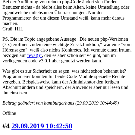
Bei der Auführung von reinem php-Code ändert sich für den
Benutzer nichts - da bleibt alles beim Alten, keine Umstellung oder
irgendwelche unliebsamen Überraschungen. Nur der
Programmierer, der um diesen Umstand weiß, kann mehr daraus
machen.
Gruß, HH.
PS. Die im Topic angegebene Aussage "Die neuen php-Versionen
(7.x) eröffnen zudem eine wichtige Zusatzfunktion," war eine "vom
Hörensagen", weiß also nichts Konkretes. Ich vermute einen Irrtum,
bezogen auf
"eval()"
, den es aber schon seit v4 gibt, nun im
vorliegenden code v3.0.1 aber genutzt werden kann.
Was gibt es zur Sicherheit zu sagen, was nicht schon bekannt ist?
Programmierer könnten für beide Code-Module spezielle Rechte
vergeben. Beispielsweise kann der Administrator den fertigen
Abschnitt ändern und speichern, der Anwender aber nur lesen und
ihn einsetzen.
Beitrag geändert von hamburgerhans (29.09.2019 10:44:49)
Offline
#4
29.09.2019 10:42:50