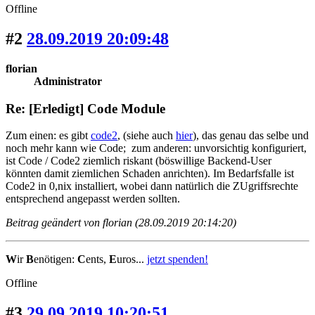
Offline
#2
28.09.2019 20:09:48
florian
Administrator
Re: [Erledigt] Code Module
Zum einen: es gibt
code2
, (siehe auch
hier
), das genau das selbe und
noch mehr kann wie Code; zum anderen: unvorsichtig konfiguriert,
ist Code / Code2 ziemlich riskant (böswillige Backend-User
könnten damit ziemlichen Schaden anrichten). Im Bedarfsfalle ist
Code2 in 0,nix installiert, wobei dann natürlich die ZUgriffsrechte
entsprechend angepasst werden sollten.
Beitrag geändert von florian (28.09.2019 20:14:20)
W
ir
B
enötigen:
C
ents,
E
uros...
jetzt spenden!
Offline
#3
29.09.2019 10:20:51