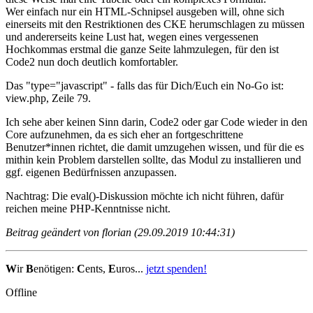
Wer einfach nur ein HTML-Schnipsel ausgeben will, ohne sich
einerseits mit den Restriktionen des CKE herumschlagen zu müssen
und andererseits keine Lust hat, wegen eines vergessenen
Hochkommas erstmal die ganze Seite lahmzulegen, für den ist
Code2 nun doch deutlich komfortabler.
Das "type="javascript" - falls das für Dich/Euch ein No-Go ist:
view.php, Zeile 79.
Ich sehe aber keinen Sinn darin, Code2 oder gar Code wieder in den
Core aufzunehmen, da es sich eher an fortgeschrittene
Benutzer*innen richtet, die damit umzugehen wissen, und für die es
mithin kein Problem darstellen sollte, das Modul zu installieren und
ggf. eigenen Bedürfnissen anzupassen.
Nachtrag: Die eval()-Diskussion möchte ich nicht führen, dafür
reichen meine PHP-Kenntnisse nicht.
Beitrag geändert von florian (29.09.2019 10:44:31)
W
ir
B
enötigen:
C
ents,
E
uros...
jetzt spenden!
Offline