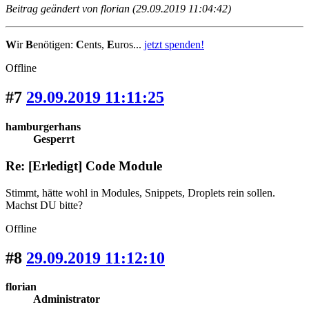
Beitrag geändert von florian (29.09.2019 11:04:42)
W
ir
B
enötigen:
C
ents,
E
uros...
jetzt spenden!
Offline
#7
29.09.2019 11:11:25
hamburgerhans
Gesperrt
Re: [Erledigt] Code Module
Stimmt, hätte wohl in Modules, Snippets, Droplets rein sollen.
Machst DU bitte?
Offline
#8
29.09.2019 11:12:10
florian
Administrator