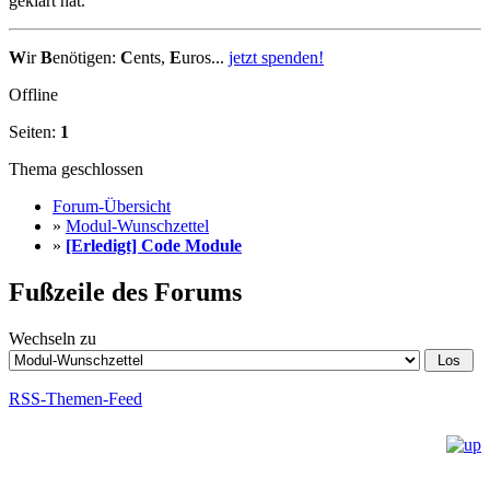
geklärt hat.
W
ir
B
enötigen:
C
ents,
E
uros...
jetzt spenden!
Offline
Seiten:
1
Thema geschlossen
Forum-Übersicht
»
Modul-Wunschzettel
»
[Erledigt] Code Module
Fußzeile des Forums
Wechseln zu
RSS-Themen-Feed