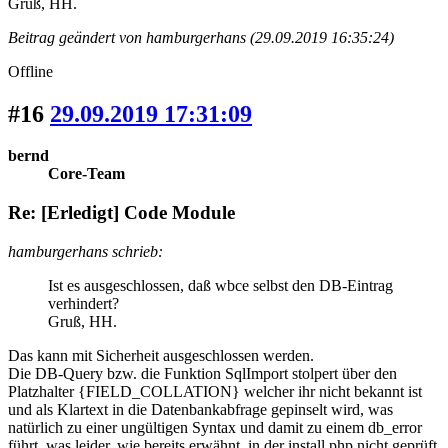
Gruß, HH.
Beitrag geändert von hamburgerhans (29.09.2019 16:35:24)
Offline
#16
29.09.2019 17:31:09
bernd
Core-Team
Re: [Erledigt] Code Module
hamburgerhans schrieb:
Ist es ausgeschlossen, daß wbce selbst den DB-Eintrag
verhindert?
Gruß, HH.
Das kann mit Sicherheit ausgeschlossen werden.
Die DB-Query bzw. die Funktion SqlImport stolpert über den
Platzhalter {FIELD_COLLATION} welcher ihr nicht bekannt ist
und als Klartext in die Datenbankabfrage gepinselt wird, was
natürlich zu einer ungültigen Syntax und damit zu einem db_error
führt, was leider, wie bereits erwähnt, in der install.php nicht geprüft