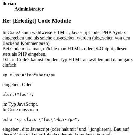
florian
Administrator
Re: [Erledigt] Code Module
In Code2 kann wahlweise HTML-, Javascript- oder PHP-Syntax
eingegeben und als solche ausgegeben werden (abgesehen von den
Backend-Kommentaren).
Bei Code muss man, möchte man HTML- oder JS-Output, diesen
stets als PHP eingeben.
D.h. in Code2 kannst Du den Typ HTML auswählen und dann ganz
einfach
<p class="foo">bar</p>
eingeben. Oder
alert("foo"); 
im Typ JavaScript.
In Code muss man
echo "<p class=\"foo\">bar</p>"; 
eingeben, dito Javascript (oder halt mit ' und " jonglieren). Bau auf
diese Weise mal eine Tabelle oder ein komplexes Formular.