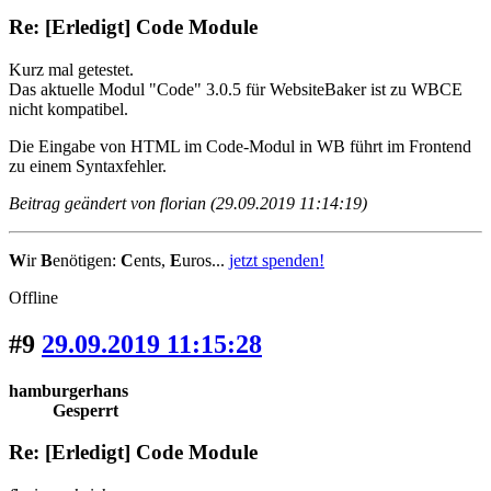
Re: [Erledigt] Code Module
Kurz mal getestet.
Das aktuelle Modul "Code" 3.0.5 für WebsiteBaker ist zu WBCE
nicht kompatibel.
Die Eingabe von HTML im Code-Modul in WB führt im Frontend
zu einem Syntaxfehler.
Beitrag geändert von florian (29.09.2019 11:14:19)
W
ir
B
enötigen:
C
ents,
E
uros...
jetzt spenden!
Offline
#9
29.09.2019 11:15:28
hamburgerhans
Gesperrt
Re: [Erledigt] Code Module