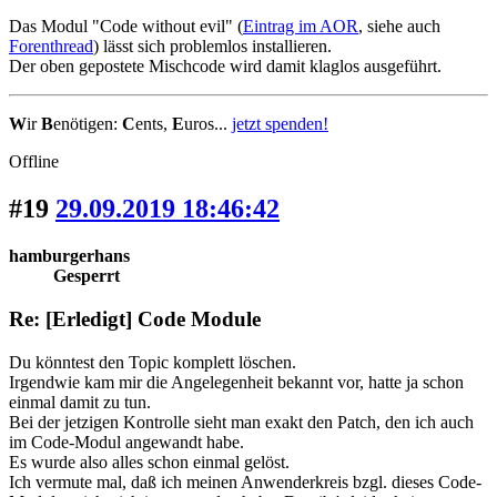
Das Modul "Code without evil" (
Eintrag im AOR
, siehe auch
Forenthread
) lässt sich problemlos installieren.
Der oben gepostete Mischcode wird damit klaglos ausgeführt.
W
ir
B
enötigen:
C
ents,
E
uros...
jetzt spenden!
Offline
#19
29.09.2019 18:46:42
hamburgerhans
Gesperrt
Re: [Erledigt] Code Module
Du könntest den Topic komplett löschen.
Irgendwie kam mir die Angelegenheit bekannt vor, hatte ja schon
einmal damit zu tun.
Bei der jetzigen Kontrolle sieht man exakt den Patch, den ich auch
im Code-Modul angewandt habe.
Es wurde also alles schon einmal gelöst.
Ich vermute mal, daß ich meinen Anwenderkreis bzgl. dieses Code-