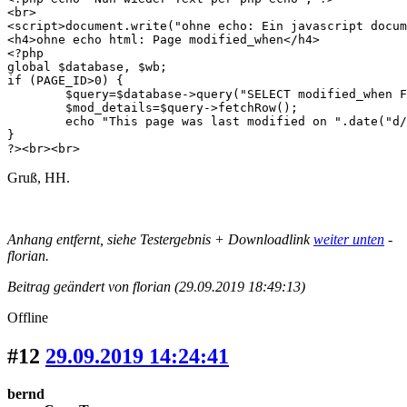
<br>

<script>document.write("ohne echo: Ein javascript docum
<h4>ohne echo html: Page modified_when</h4>

<?php 

global $database, $wb;

if (PAGE_ID>0) {

	$query=$database->query("SELECT modified_when FROM ".TABLE_PREFIX."pages where page_id=".PAGE_ID);

	$mod_details=$query->fetchRow();

	echo "This page was last modified on ".date("d/m/Y",$mod_details[0]). " at ".date("H:i",$mod_details[0]).".";

}

?><br><br>
Gruß, HH.
Anhang entfernt, siehe Testergebnis + Downloadlink
weiter unten
-
florian.
Beitrag geändert von florian (29.09.2019 18:49:13)
Offline
#12
29.09.2019 14:24:41
bernd