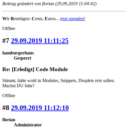
Beitrag geändert von florian (29.09.2019 11:04:42)
W
ir
B
enötigen:
C
ents,
E
uros...
jetzt spenden!
Offline
#7
29.09.2019 11:11:25
hamburgerhans
Gesperrt
Re: [Erledigt] Code Module
Stimmt, hätte wohl in Modules, Snippets, Droplets rein sollen.
Machst DU bitte?
Offline
#8
29.09.2019 11:12:10
florian
Administrator