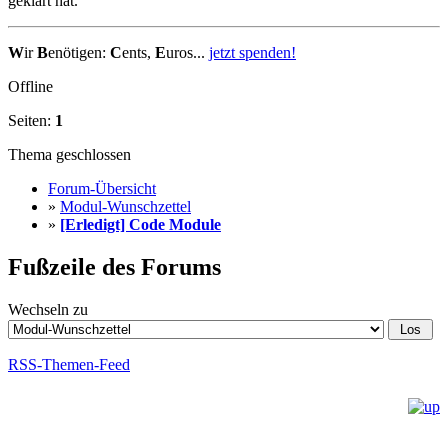
geklärt hat.
W
ir
B
enötigen:
C
ents,
E
uros...
jetzt spenden!
Offline
Seiten:
1
Thema geschlossen
Forum-Übersicht
»
Modul-Wunschzettel
»
[Erledigt] Code Module
Fußzeile des Forums
Wechseln zu
RSS-Themen-Feed