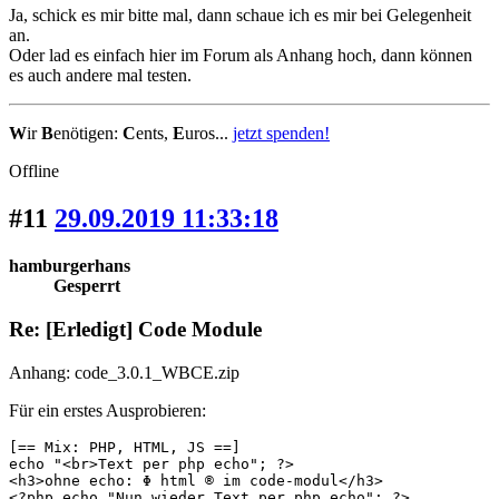
Ja, schick es mir bitte mal, dann schaue ich es mir bei Gelegenheit
an.
Oder lad es einfach hier im Forum als Anhang hoch, dann können
es auch andere mal testen.
W
ir
B
enötigen:
C
ents,
E
uros...
jetzt spenden!
Offline
#11
29.09.2019 11:33:18
hamburgerhans
Gesperrt
Re: [Erledigt] Code Module
Anhang: code_3.0.1_WBCE.zip
Für ein erstes Ausprobieren:
[== Mix: PHP, HTML, JS ==]

echo "<br>Text per php echo"; ?> 

<h3>ohne echo: Φ html ® im code-modul</h3>

<?php echo "Nun wieder Text per php echo"; ?>
