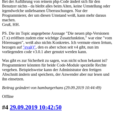
Bei der Auführung von reinem php-Code ändert sich für den
Benutzer nichts - da bleibt alles beim Alten, keine Umstellung oder
irgendwelche unliebsamen Überraschungen. Nur der
Programmierer, der um diesen Umstand weiß, kann mehr daraus
machen.
Gruß, HH.
PS. Die im Topic angegebene Aussage "Die neuen php-Versionen
(7.x) eröffnen zudem eine wichtige Zusatzfunktion," war eine "vom
Hörensagen", weiß also nichts Konkretes. Ich vermute einen Irrtum,
bezogen auf
"eval()"
, den es aber schon seit v4 gibt, nun im
vorliegenden code v3.0.1 aber genutzt werden kann.
Was gibt es zur Sicherheit zu sagen, was nicht schon bekannt ist?
Programmierer könnten für beide Code-Module spezielle Rechte
vergeben. Beispielsweise kann der Administrator den fertigen
Abschnitt ändern und speichern, der Anwender aber nur lesen und
ihn einsetzen.
Beitrag geändert von hamburgerhans (29.09.2019 10:44:49)
Offline
#4
29.09.2019 10:42:50