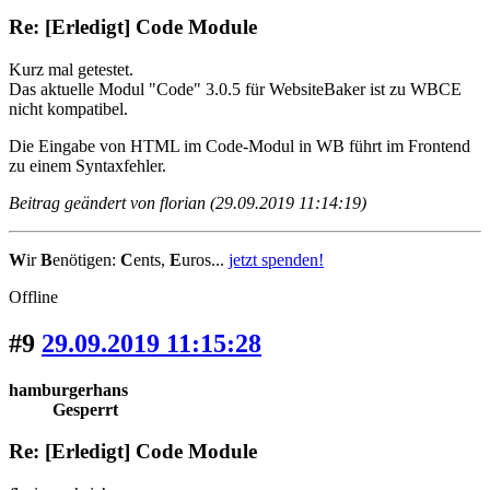
Re: [Erledigt] Code Module
Kurz mal getestet.
Das aktuelle Modul "Code" 3.0.5 für WebsiteBaker ist zu WBCE
nicht kompatibel.
Die Eingabe von HTML im Code-Modul in WB führt im Frontend
zu einem Syntaxfehler.
Beitrag geändert von florian (29.09.2019 11:14:19)
W
ir
B
enötigen:
C
ents,
E
uros...
jetzt spenden!
Offline
#9
29.09.2019 11:15:28
hamburgerhans
Gesperrt
Re: [Erledigt] Code Module