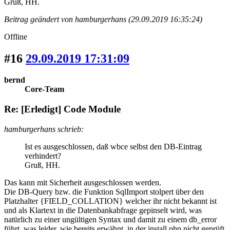
Gruß, HH.
Beitrag geändert von hamburgerhans (29.09.2019 16:35:24)
Offline
#16
29.09.2019 17:31:09
bernd
Core-Team
Re: [Erledigt] Code Module
hamburgerhans schrieb:
Ist es ausgeschlossen, daß wbce selbst den DB-Eintrag
verhindert?
Gruß, HH.
Das kann mit Sicherheit ausgeschlossen werden.
Die DB-Query bzw. die Funktion SqlImport stolpert über den
Platzhalter {FIELD_COLLATION} welcher ihr nicht bekannt ist
und als Klartext in die Datenbankabfrage gepinselt wird, was
natürlich zu einer ungültigen Syntax und damit zu einem db_error
führt, was leider, wie bereits erwähnt, in der install.php nicht geprüft