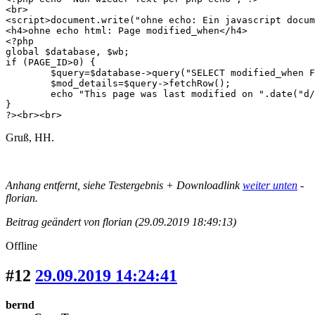
<br>

<script>document.write("ohne echo: Ein javascript docum
<h4>ohne echo html: Page modified_when</h4>

<?php 

global $database, $wb;

if (PAGE_ID>0) {

	$query=$database->query("SELECT modified_when FROM ".TABLE_PREFIX."pages where page_id=".PAGE_ID);

	$mod_details=$query->fetchRow();

	echo "This page was last modified on ".date("d/m/Y",$mod_details[0]). " at ".date("H:i",$mod_details[0]).".";

}

?><br><br>
Gruß, HH.
Anhang entfernt, siehe Testergebnis + Downloadlink
weiter unten
-
florian.
Beitrag geändert von florian (29.09.2019 18:49:13)
Offline
#12
29.09.2019 14:24:41
bernd