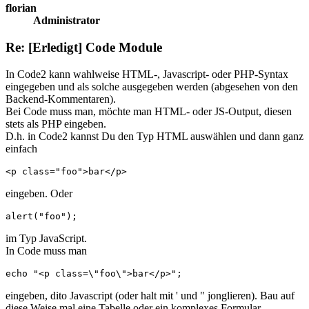
florian
Administrator
Re: [Erledigt] Code Module
In Code2 kann wahlweise HTML-, Javascript- oder PHP-Syntax
eingegeben und als solche ausgegeben werden (abgesehen von den
Backend-Kommentaren).
Bei Code muss man, möchte man HTML- oder JS-Output, diesen
stets als PHP eingeben.
D.h. in Code2 kannst Du den Typ HTML auswählen und dann ganz
einfach
<p class="foo">bar</p>
eingeben. Oder
alert("foo"); 
im Typ JavaScript.
In Code muss man
echo "<p class=\"foo\">bar</p>"; 
eingeben, dito Javascript (oder halt mit ' und " jonglieren). Bau auf
diese Weise mal eine Tabelle oder ein komplexes Formular.