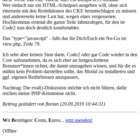
Wer einfach nur ein HTML-Schnipsel ausgeben will, ohne sich
einerseits mit den Restriktionen des CKE herumschlagen zu müssen
und andererseits keine Lust hat, wegen eines vergessenen
Hochkommas erstmal die ganze Seite lahmzulegen, für den ist
Code2 nun doch deutlich komfortabler.
Das "type="javascript" - falls das für Dich/Euch ein No-Go ist:
view.php, Zeile 79.
Ich sehe aber keinen Sinn darin, Code2 oder gar Code wieder in den
Core aufzunehmen, da es sich eher an fortgeschrittene
Benutzer*innen richtet, die damit umzugehen wissen, und für die es
mithin kein Problem darstellen sollte, das Modul zu installieren und
ggf. eigenen Bedürfnissen anzupassen.
Nachtrag: Die eval()-Diskussion möchte ich nicht führen, dafür
reichen meine PHP-Kenntnisse nicht.
Beitrag geändert von florian (29.09.2019 10:44:31)
W
ir
B
enötigen:
C
ents,
E
uros...
jetzt spenden!
Offline