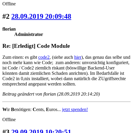
Offline
#2
28.09.2019 20:09:48
florian
Administrator
Re: [Erledigt] Code Module
Zum einen: es gibt
code2
, (siehe auch
hier
), das genau das selbe und
noch mehr kann wie Code; zum anderen: unvorsichtig konfiguriert,
ist Code / Code2 ziemlich riskant (böswillige Backend-User
könnten damit ziemlichen Schaden anrichten). Im Bedarfsfalle ist
Code2 in 0,nix installiert, wobei dann natürlich die ZUgriffsrechte
entsprechend angepasst werden sollten.
Beitrag geändert von florian (28.09.2019 20:14:20)
W
ir
B
enötigen:
C
ents,
E
uros...
jetzt spenden!
Offline
#3
29.09.2019 10:20:51