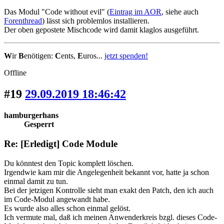
Das Modul "Code without evil" (
Eintrag im AOR
, siehe auch
Forenthread
) lässt sich problemlos installieren.
Der oben gepostete Mischcode wird damit klaglos ausgeführt.
W
ir
B
enötigen:
C
ents,
E
uros...
jetzt spenden!
Offline
#19
29.09.2019 18:46:42
hamburgerhans
Gesperrt
Re: [Erledigt] Code Module
Du könntest den Topic komplett löschen.
Irgendwie kam mir die Angelegenheit bekannt vor, hatte ja schon
einmal damit zu tun.
Bei der jetzigen Kontrolle sieht man exakt den Patch, den ich auch
im Code-Modul angewandt habe.
Es wurde also alles schon einmal gelöst.
Ich vermute mal, daß ich meinen Anwenderkreis bzgl. dieses Code-