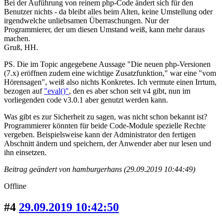
Bei der Auführung von reinem php-Code ändert sich für den
Benutzer nichts - da bleibt alles beim Alten, keine Umstellung oder
irgendwelche unliebsamen Überraschungen. Nur der
Programmierer, der um diesen Umstand weiß, kann mehr daraus
machen.
Gruß, HH.
PS. Die im Topic angegebene Aussage "Die neuen php-Versionen
(7.x) eröffnen zudem eine wichtige Zusatzfunktion," war eine "vom
Hörensagen", weiß also nichts Konkretes. Ich vermute einen Irrtum,
bezogen auf
"eval()"
, den es aber schon seit v4 gibt, nun im
vorliegenden code v3.0.1 aber genutzt werden kann.
Was gibt es zur Sicherheit zu sagen, was nicht schon bekannt ist?
Programmierer könnten für beide Code-Module spezielle Rechte
vergeben. Beispielsweise kann der Administrator den fertigen
Abschnitt ändern und speichern, der Anwender aber nur lesen und
ihn einsetzen.
Beitrag geändert von hamburgerhans (29.09.2019 10:44:49)
Offline
#4
29.09.2019 10:42:50