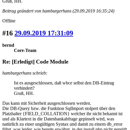
Gruß, HH.
Beitrag geändert von hamburgerhans (29.09.2019 16:35:24)
Offline
#16
29.09.2019 17:31:09
bernd
Core-Team
Re: [Erledigt] Code Module
hamburgerhans schrieb:
Ist es ausgeschlossen, daß wbce selbst den DB-Eintrag
verhindert?
Gruß, HH.
Das kann mit Sicherheit ausgeschlossen werden.
Die DB-Query bzw. die Funktion SqlImport stolpert über den
Platzhalter {FIELD_COLLATION} welcher ihr nicht bekannt ist
und als Klartext in die Datenbankabfrage gepinselt wird, was
natürlich zu einer ungültigen Syntax und damit zu einem db_error
führt, was leider, wie bereits erwähnt, in der install.php nicht geprüft