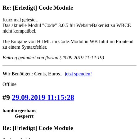
Re: [Erledigt] Code Module
Kurz mal getestet.
Das aktuelle Modul "Code" 3.0.5 für WebsiteBaker ist zu WBCE
nicht kompatibel.
Die Eingabe von HTML im Code-Modul in WB führt im Frontend
zu einem Syntaxfehler.
Beitrag geändert von florian (29.09.2019 11:14:19)
W
ir
B
enötigen:
C
ents,
E
uros...
jetzt spenden!
Offline
#9
29.09.2019 11:15:28
hamburgerhans
Gesperrt
Re: [Erledigt] Code Module