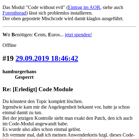
Das Modul "Code without evil" (
Eintrag im AOR
, siehe auch
Forenthread
) lässt sich problemlos installieren.
Der oben gepostete Mischcode wird damit klaglos ausgeführt.
W
ir
B
enötigen:
C
ents,
E
uros...
jetzt spenden!
Offline
#19
29.09.2019 18:46:42
hamburgerhans
Gesperrt
Re: [Erledigt] Code Module
Du könntest den Topic komplett löschen.
Irgendwie kam mir die Angelegenheit bekannt vor, hatte ja schon
einmal damit zu tun.
Bei der jetzigen Kontrolle sieht man exakt den Patch, den ich auch
im Code-Modul angewandt habe.
Es wurde also alles schon einmal gelöst.
Ich vermute mal, daß ich meinen Anwenderkreis bzgl. dieses Code-