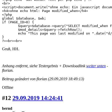
<br>

<script>document.write("ohne echo: Ein javascript docum
<h4>ohne echo html: Page modified_when</h4>

<?php 

global $database, $wb;

if (PAGE_ID>0) {

	$query=$database->query("SELECT modified_when FROM ".TABLE_PREFIX."pages where page_id=".PAGE_ID);

	$mod_details=$query->fetchRow();

	echo "This page was last modified on ".date("d/m/Y",$mod_details[0]). " at ".date("H:i",$mod_details[0]).".";

}

?><br><br>
Gruß, HH.
Anhang entfernt, siehe Testergebnis + Downloadlink
weiter unten
-
florian.
Beitrag geändert von florian (29.09.2019 18:49:13)
Offline
#12
29.09.2019 14:24:41
bernd