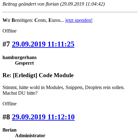
Beitrag geändert von florian (29.09.2019 11:04:42)
W
ir
B
enötigen:
C
ents,
E
uros...
jetzt spenden!
Offline
#7
29.09.2019 11:11:25
hamburgerhans
Gesperrt
Re: [Erledigt] Code Module
Stimmt, hätte wohl in Modules, Snippets, Droplets rein sollen.
Machst DU bitte?
Offline
#8
29.09.2019 11:12:10
florian
Administrator