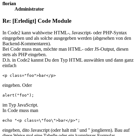
florian
Administrator
Re: [Erledigt] Code Module
In Code2 kann wahlweise HTML-, Javascript- oder PHP-Syntax
eingegeben und als solche ausgegeben werden (abgesehen von den
Backend-Kommentaren).
Bei Code muss man, möchte man HTML- oder JS-Output, diesen
stets als PHP eingeben.
D.h. in Code2 kannst Du den Typ HTML auswählen und dann ganz
einfach
<p class="foo">bar</p>
eingeben. Oder
alert("foo"); 
im Typ JavaScript.
In Code muss man
echo "<p class=\"foo\">bar</p>"; 
eingeben, dito Javascript (oder halt mit ' und " jonglieren). Bau auf
diese Weise mal eine Tabelle oder ein komplexes Formular.