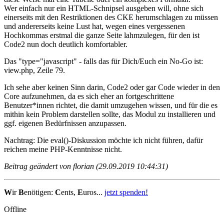
Wer einfach nur ein HTML-Schnipsel ausgeben will, ohne sich
einerseits mit den Restriktionen des CKE herumschlagen zu müssen
und andererseits keine Lust hat, wegen eines vergessenen
Hochkommas erstmal die ganze Seite lahmzulegen, für den ist
Code2 nun doch deutlich komfortabler.
Das "type="javascript" - falls das für Dich/Euch ein No-Go ist:
view.php, Zeile 79.
Ich sehe aber keinen Sinn darin, Code2 oder gar Code wieder in den
Core aufzunehmen, da es sich eher an fortgeschrittene
Benutzer*innen richtet, die damit umzugehen wissen, und für die es
mithin kein Problem darstellen sollte, das Modul zu installieren und
ggf. eigenen Bedürfnissen anzupassen.
Nachtrag: Die eval()-Diskussion möchte ich nicht führen, dafür
reichen meine PHP-Kenntnisse nicht.
Beitrag geändert von florian (29.09.2019 10:44:31)
W
ir
B
enötigen:
C
ents,
E
uros...
jetzt spenden!
Offline