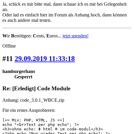
Ja, schick es mir bitte mal, dann schaue ich es mir bei Gelegenheit
an.
Oder lad es einfach hier im Forum als Anhang hoch, dann können
es auch andere mal testen.
W
ir
B
enötigen:
C
ents,
E
uros...
jetzt spenden!
Offline
#11
29.09.2019 11:33:18
hamburgerhans
Gesperrt
Re: [Erledigt] Code Module
Anhang: code_3.0.1_WBCE.zip
Für ein erstes Ausprobieren:
[== Mix: PHP, HTML, JS ==]

echo "<br>Text per php echo"; ?> 

<h3>ohne echo: Φ html ® im code-modul</h3>

<?php echo "Nun wieder Text per php echo"; ?>
