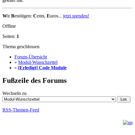
geklärt hat.
W
ir
B
enötigen:
C
ents,
E
uros...
jetzt spenden!
Offline
Seiten:
1
Thema geschlossen
Forum-Übersicht
»
Modul-Wunschzettel
»
[Erledigt] Code Module
Fußzeile des Forums
Wechseln zu
RSS-Themen-Feed