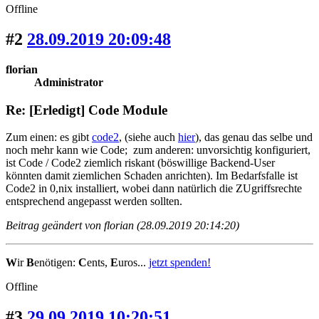
Offline
#2
28.09.2019 20:09:48
florian
Administrator
Re: [Erledigt] Code Module
Zum einen: es gibt
code2
, (siehe auch
hier
), das genau das selbe und
noch mehr kann wie Code; zum anderen: unvorsichtig konfiguriert,
ist Code / Code2 ziemlich riskant (böswillige Backend-User
könnten damit ziemlichen Schaden anrichten). Im Bedarfsfalle ist
Code2 in 0,nix installiert, wobei dann natürlich die ZUgriffsrechte
entsprechend angepasst werden sollten.
Beitrag geändert von florian (28.09.2019 20:14:20)
W
ir
B
enötigen:
C
ents,
E
uros...
jetzt spenden!
Offline
#3
29.09.2019 10:20:51