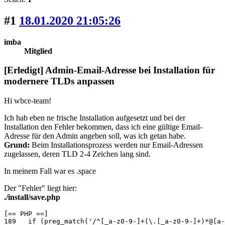
#1
18.01.2020 21:05:26
imba
Mitglied
[Erledigt] Admin-Email-Adresse bei Installation für
modernere TLDs anpassen
Hi wbce-team!
Ich hab eben ne frische Installation aufgesetzt und bei der
Installation den Fehler bekommen, dass ich eine gültige Email-
Adresse für den Admin angeben soll, was ich getan habe.
Grund:
Beim Installationsprozess werden nur Email-Adressen
zugelassen, deren TLD 2-4 Zeichen lang sind.
In meinem Fall war es .space
Der "Fehler" liegt hier:
./install/save.php
[== PHP ==]

189   if (preg_match('/^[_a-z0-9-]+(\.[_a-z0-9-]+)*@[a-