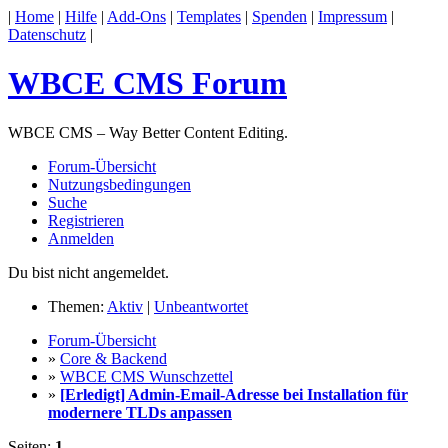
|
Home
|
Hilfe
|
Add-Ons
|
Templates
|
Spenden
|
Impressum
|
Datenschutz
|
WBCE CMS Forum
WBCE CMS – Way Better Content Editing.
Forum-Übersicht
Nutzungsbedingungen
Suche
Registrieren
Anmelden
Du bist nicht angemeldet.
Themen:
Aktiv
|
Unbeantwortet
Forum-Übersicht
»
Core & Backend
»
WBCE CMS Wunschzettel
»
[Erledigt] Admin-Email-Adresse bei Installation für
modernere TLDs anpassen
Seiten:
1