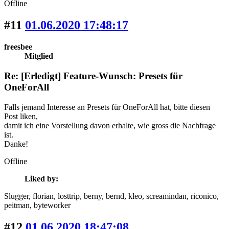
Offline
#11
01.06.2020 17:48:17
freesbee
Mitglied
Re: [Erledigt] Feature-Wunsch: Presets für
OneForAll
Falls jemand Interesse an Presets für OneForAll hat, bitte diesen
Post liken,
damit ich eine Vorstellung davon erhalte, wie gross die Nachfrage
ist.
Danke!
Offline
Liked by:
Slugger
, florian
, losttrip
, berny
, bernd
, kleo
, screamindan
, riconico
,
peitman
, byteworker
#12
01.06.2020 18:47:08