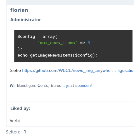
florian
Administrator
$config 
=
 array
(
'max_news_items'
=>
5
);
echo getImageNewsItems
(
$config
);
Siehe
https://github.com/WBCE/news_img_anywhe … figuration
W
ir
B
enötigen:
C
ents,
E
uros...
jetzt spenden!
Liked by:
herbi
1
Seiten: