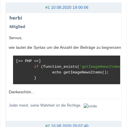
#1
10.08.2020 19:00:06
herbi
Mitglied
Servus,
wie lautet die Syntax um die Anzahl der Beiträge zu begrenzen:
[==
 PHP 
==]
if
(
function_exists
(
'getImageNewsItems'
))
		echo getImageNewsItems
();
}
Dankeschön...
Jeder meint, seine Wahrheit ist die Richtige.
#2
10.08.2020 20:07:40