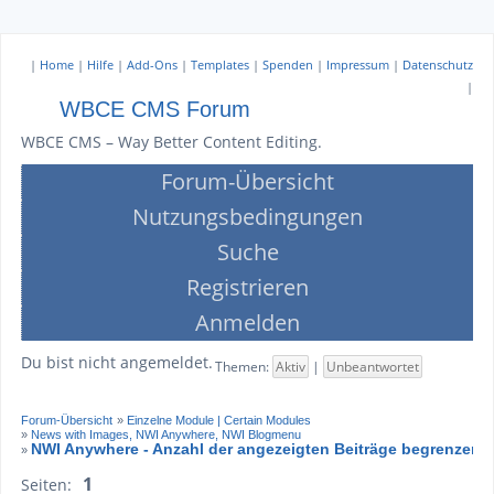
|
Home
|
Hilfe
|
Add-Ons
|
Templates
|
Spenden
|
Impressum
|
Datenschutz
|
WBCE CMS Forum
WBCE CMS – Way Better Content Editing.
Forum-Übersicht
Nutzungsbedingungen
Suche
Registrieren
Anmelden
Du bist nicht angemeldet.
Themen:
Aktiv
|
Unbeantwortet
Forum-Übersicht
»
Einzelne Module | Certain Modules
»
News with Images, NWI Anywhere, NWI Blogmenu
NWI Anywhere - Anzahl der angezeigten Beiträge begrenzen
»
1
Seiten: