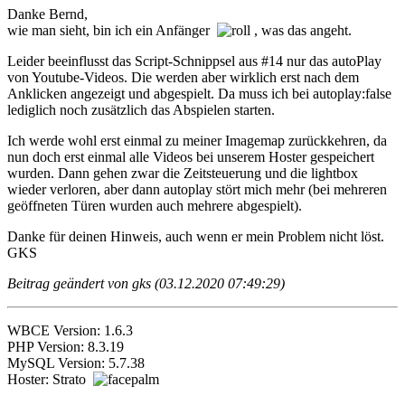
Danke Bernd,
wie man sieht, bin ich ein Anfänger
, was das angeht.
Leider beeinflusst das Script-Schnippsel aus #14 nur das autoPlay
von Youtube-Videos. Die werden aber wirklich erst nach dem
Anklicken angezeigt und abgespielt. Da muss ich bei autoplay:false
lediglich noch zusätzlich das Abspielen starten.
Ich werde wohl erst einmal zu meiner Imagemap zurückkehren, da
nun doch erst einmal alle Videos bei unserem Hoster gespeichert
wurden. Dann gehen zwar die Zeitsteuerung und die lightbox
wieder verloren, aber dann autoplay stört mich mehr (bei mehreren
geöffneten Türen wurden auch mehrere abgespielt).
Danke für deinen Hinweis, auch wenn er mein Problem nicht löst.
GKS
Beitrag geändert von gks (03.12.2020 07:49:29)
WBCE Version: 1.6.3
PHP Version: 8.3.19
MySQL Version: 5.7.38
Hoster: Strato