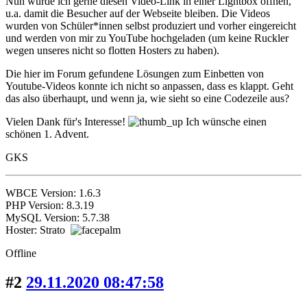
Nun würde ich gerne diesen Video-Link in einer Lightbox öffnen,
u.a. damit die Besucher auf der Webseite bleiben. Die Videos
wurden von Schüler*innen selbst produziert und vorher eingereicht
und werden von mir zu YouTube hochgeladen (um keine Ruckler
wegen unseres nicht so flotten Hosters zu haben).
Die hier im Forum gefundene Lösungen zum Einbetten von
Youtube-Videos konnte ich nicht so anpassen, dass es klappt. Geht
das also überhaupt, und wenn ja, wie sieht so eine Codezeile aus?
Vielen Dank für's Interesse!
Ich wünsche einen
schönen 1. Advent.
GKS
WBCE Version: 1.6.3
PHP Version: 8.3.19
MySQL Version: 5.7.38
Hoster: Strato
Offline
#2
29.11.2020 08:47:58