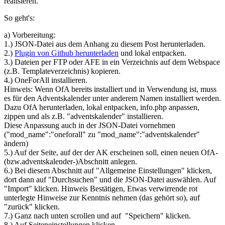
realisieren.
So geht's:
a) Vorbereitung:
1.) JSON-Datei aus dem Anhang zu diesem Post herunterladen.
2.)
Plugin von Github herunterladen
und lokal entpacken.
3.) Dateien per FTP oder AFE in ein Verzeichnis auf dem Webspace
(z.B. Templateverzeichnis) kopieren.
4.) OneForAll installieren.
Hinweis: Wenn OfA bereits installiert und in Verwendung ist, muss
es für den Adventskalender unter anderem Namen installiert werden.
Dazu OfA herunterladen, lokal entpacken, info.php anpassen,
zippen und als z.B. "adventskalender" installieren.
Diese Anpassung auch in der JSON-Datei vornehmen
("mod_name":"oneforall" zu "mod_name":"adventskalender"
ändern)
5.) Auf der Seite, auf der der AK erscheinen soll, einen neuen OfA-
(bzw.adventskalender-)Abschnitt anlegen.
6.) Bei diesem Abschnitt auf "Allgemeine Einstellungen" klicken,
dort dann auf "Durchsuchen" und die JSON-Datei auswählen. Auf
"Import" klicken. Hinweis Bestätigen, Etwas verwirrende rot
unterlegte Hinweise zur Kenntnis nehmen (das gehört so), auf
"zurück" klicken.
7.) Ganz nach unten scrollen und auf "Speichern" klicken.
8.) Auf Seiteneinstellungen klicken.