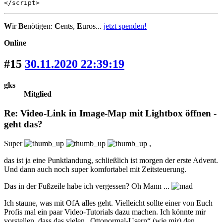
</script>
W
ir
B
enötigen:
C
ents,
E
uros...
jetzt spenden!
Online
#15
30.11.2020 22:39:19
gks
Mitglied
Re: Video-Link in Image-Map mit Lightbox öffnen -
geht das?
Super
,
das ist ja eine Punktlandung, schließlich ist morgen der erste Advent.
Und dann auch noch super komfortabel mit Zeitsteuerung.
Das in der Fußzeile habe ich vergessen? Oh Mann ...
Ich staune, was mit OfA alles geht. Vielleicht sollte einer von Euch
Profis mal ein paar Video-Tutorials dazu machen. Ich könnte mir
vorstellen, dass das vielen „Ottonormal-Usern“ (wie mir) den