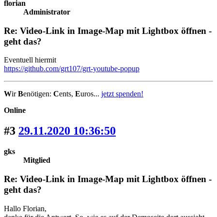
florian
Administrator
Re: Video-Link in Image-Map mit Lightbox öffnen -
geht das?
Eventuell hiermit
https://github.com/grt107/grt-youtube-popup
W
ir
B
enötigen:
C
ents,
E
uros...
jetzt spenden!
Online
#3
29.11.2020 10:36:50
gks
Mitglied
Re: Video-Link in Image-Map mit Lightbox öffnen -
geht das?
Hallo Florian,