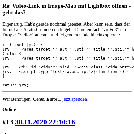
Re: Video-Link in Image-Map mit Lightbox öffnen -
geht das?
Eigenartig. Hab's gerade nochmal getestet. Aber kann sein, dass der
Import aus Strato-Gründen nicht geht. Dann einfach "zu Fuß" ein
Droplet "vidloc" anlegen und folgenden Code hineinkopieren:
if (isset($yt)) {

$rv = ' <area target="" alt="'.$ti.'" title="'.$ti.'" h
} else {

$rv = ' <area target="" alt="'.$ti.'" title="'.$ti.'" h
$rv.= '<div id="vidBox'.$iid.'"><div class="videCont"><
$rv.= '<script type="text/javascript">$(function () {  
}

return $rv;
W
ir
B
enötigen:
C
ents,
E
uros...
jetzt spenden!
Online
#13
30.11.2020 22:10:16