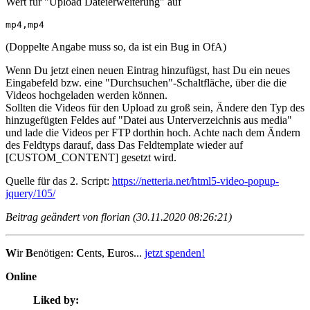
Wert für "Upload Dateierweiterung" auf
mp4,mp4
(Doppelte Angabe muss so, da ist ein Bug in OfA)
Wenn Du jetzt einen neuen Eintrag hinzufügst, hast Du ein neues
Eingabefeld bzw. eine "Durchsuchen"-Schaltfläche, über die die
Videos hochgeladen werden können.
Sollten die Videos für den Upload zu groß sein, Ändere den Typ des
hinzugefügten Feldes auf "Datei aus Unterverzeichnis aus media"
und lade die Videos per FTP dorthin hoch. Achte nach dem Ändern
des Feldtyps darauf, dass Das Feldtemplate wieder auf
[CUSTOM_CONTENT] gesetzt wird.
Quelle für das 2. Script:
https://netteria.net/html5-video-popup-
jquery/105/
Beitrag geändert von florian (30.11.2020 08:26:21)
W
ir
B
enötigen:
C
ents,
E
uros...
jetzt spenden!
Online
Liked by: