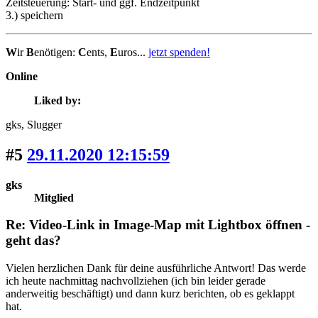
Zeitsteuerung: Start- und ggf. Endzeitpunkt
3.) speichern
W
ir
B
enötigen:
C
ents,
E
uros...
jetzt spenden!
Online
Liked by:
gks
, Slugger
#5
29.11.2020 12:15:59
gks
Mitglied
Re: Video-Link in Image-Map mit Lightbox öffnen -
geht das?
Vielen herzlichen Dank für deine ausführliche Antwort! Das werde
ich heute nachmittag nachvollziehen (ich bin leider gerade
anderweitig beschäftigt) und dann kurz berichten, ob es geklappt
hat.