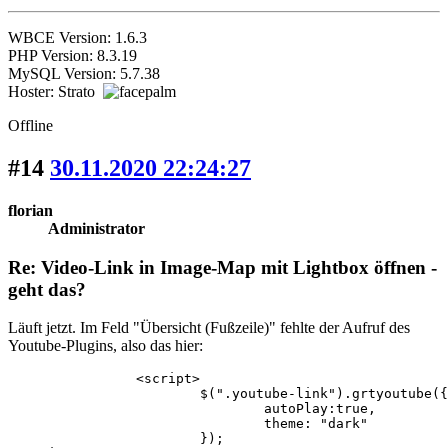
WBCE Version: 1.6.3
PHP Version: 8.3.19
MySQL Version: 5.7.38
Hoster: Strato
Offline
#14
30.11.2020 22:24:27
florian
Administrator
Re: Video-Link in Image-Map mit Lightbox öffnen -
geht das?
Läuft jetzt. Im Feld "Übersicht (Fußzeile)" fehlte der Aufruf des
Youtube-Plugins, also das hier:
		<script>

			$(".youtube-link").grtyoutube({

				autoPlay:true,

				theme: "dark"

			});
