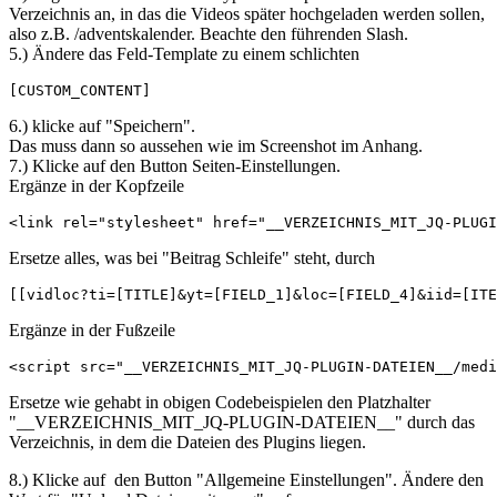
Verzeichnis an, in das die Videos später hochgeladen werden sollen,
also z.B. /adventskalender. Beachte den führenden Slash.
5.) Ändere das Feld-Template zu einem schlichten
[CUSTOM_CONTENT]
6.) klicke auf "Speichern".
Das muss dann so aussehen wie im Screenshot im Anhang.
7.) Klicke auf den Button Seiten-Einstellungen.
Ergänze in der Kopfzeile
<link rel="stylesheet" href="__VERZEICHNIS_MIT_JQ-PLUGI
Ersetze alles, was bei "Beitrag Schleife" steht, durch
[[vidloc?ti=[TITLE]&yt=[FIELD_1]&loc=[FIELD_4]&iid=[ITE
Ergänze in der Fußzeile
<script src="__VERZEICHNIS_MIT_JQ-PLUGIN-DATEIEN__/medi
Ersetze wie gehabt in obigen Codebeispielen den Platzhalter
"__VERZEICHNIS_MIT_JQ-PLUGIN-DATEIEN__" durch das
Verzeichnis, in dem die Dateien des Plugins liegen.
8.) Klicke auf den Button "Allgemeine Einstellungen". Ändere den