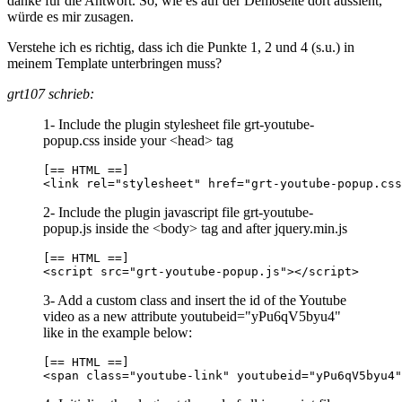
danke für die Antwort. So, wie es auf der Demoseite dort aussieht,
würde es mir zusagen.
Verstehe ich es richtig, dass ich die Punkte 1, 2 und 4 (s.u.) in
meinem Template unterbringen muss?
grt107 schrieb:
1- Include the plugin stylesheet file grt-youtube-
popup.css inside your <head> tag
[== HTML ==]

<link rel="stylesheet" href="grt-youtube-popup.css
2- Include the plugin javascript file grt-youtube-
popup.js inside the <body> tag and after jquery.min.js
[== HTML ==]

<script src="grt-youtube-popup.js"></script>
3- Add a custom class and insert the id of the Youtube
video as a new attribute youtubeid="yPu6qV5byu4"
like in the example below:
[== HTML ==]

<span class="youtube-link" youtubeid="yPu6qV5byu4"