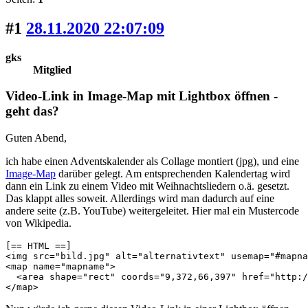
#1
28.11.2020 22:07:09
gks
Mitglied
Video-Link in Image-Map mit Lightbox öffnen -
geht das?
Guten Abend,
ich habe einen Adventskalender als Collage montiert (jpg), und eine
Image-Map
darüber gelegt. Am entsprechenden Kalendertag wird
dann ein Link zu einem Video mit Weihnachtsliedern o.ä. gesetzt.
Das klappt alles soweit. Allerdings wird man dadurch auf eine
andere seite (z.B. YouTube) weitergeleitet. Hier mal ein Mustercode
von Wikipedia.
[== HTML ==]

<img src="bild.jpg" alt="alternativtext" usemap="#mapna
<map name="mapname">

  <area shape="rect" coords="9,372,66,397" href="http:/
</map>