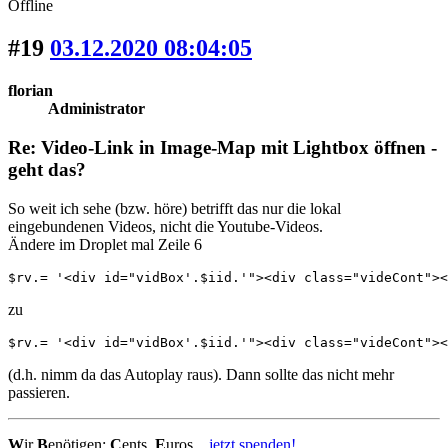
Offline
#19
03.12.2020 08:04:05
florian
Administrator
Re: Video-Link in Image-Map mit Lightbox öffnen -
geht das?
So weit ich sehe (bzw. höre) betrifft das nur die lokal
eingebundenen Videos, nicht die Youtube-Videos.
Ändere im Droplet mal Zeile 6
$rv.= '<div id="vidBox'.$iid.'"><div class="videCont"><
zu
$rv.= '<div id="vidBox'.$iid.'"><div class="videCont"><
(d.h. nimm da das Autoplay raus). Dann sollte das nicht mehr
passieren.
W
ir
B
enötigen:
C
ents,
E
uros...
jetzt spenden!