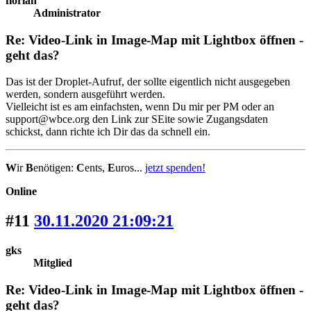
florian
Administrator
Re: Video-Link in Image-Map mit Lightbox öffnen -
geht das?
Das ist der Droplet-Aufruf, der sollte eigentlich nicht ausgegeben
werden, sondern ausgeführt werden.
Vielleicht ist es am einfachsten, wenn Du mir per PM oder an
support@wbce.org den Link zur SEite sowie Zugangsdaten
schickst, dann richte ich Dir das da schnell ein.
W
ir
B
enötigen:
C
ents,
E
uros...
jetzt spenden!
Online
#11
30.11.2020 21:09:21
gks
Mitglied
Re: Video-Link in Image-Map mit Lightbox öffnen -
geht das?