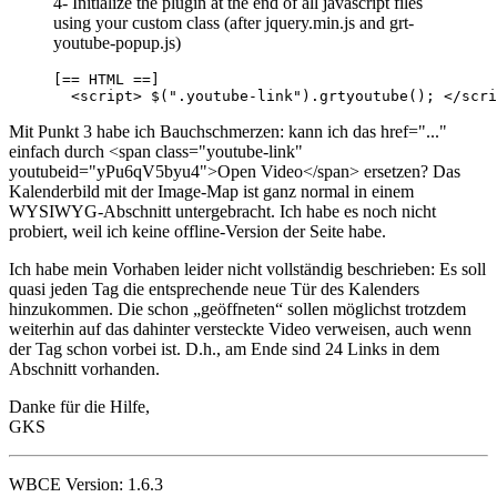
4- Initialize the plugin at the end of all javascript files
using your custom class (after jquery.min.js and grt-
youtube-popup.js)
[== HTML ==]

  <script> $(".youtube-link").grtyoutube(); </scri
Mit Punkt 3 habe ich Bauchschmerzen: kann ich das href="..."
einfach durch <span class="youtube-link"
youtubeid="yPu6qV5byu4">Open Video</span> ersetzen? Das
Kalenderbild mit der Image-Map ist ganz normal in einem
WYSIWYG-Abschnitt untergebracht. Ich habe es noch nicht
probiert, weil ich keine offline-Version der Seite habe.
Ich habe mein Vorhaben leider nicht vollständig beschrieben: Es soll
quasi jeden Tag die entsprechende neue Tür des Kalenders
hinzukommen. Die schon „geöffneten“ sollen möglichst trotzdem
weiterhin auf das dahinter versteckte Video verweisen, auch wenn
der Tag schon vorbei ist. D.h., am Ende sind 24 Links in dem
Abschnitt vorhanden.
Danke für die Hilfe,
GKS
WBCE Version: 1.6.3