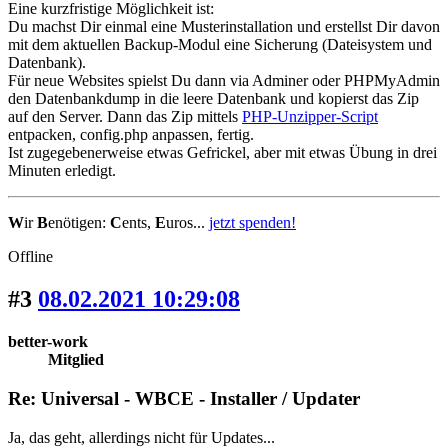
Eine kurzfristige Möglichkeit ist:
Du machst Dir einmal eine Musterinstallation und erstellst Dir davon
mit dem aktuellen Backup-Modul eine Sicherung (Dateisystem und
Datenbank).
Für neue Websites spielst Du dann via Adminer oder PHPMyAdmin
den Datenbankdump in die leere Datenbank und kopierst das Zip
auf den Server. Dann das Zip mittels
PHP-Unzipper-Script
entpacken, config.php anpassen, fertig.
Ist zugegebenerweise etwas Gefrickel, aber mit etwas Übung in drei
Minuten erledigt.
W
ir
B
enötigen:
C
ents,
E
uros...
jetzt spenden!
Offline
#3
08.02.2021 10:29:08
better-work
Mitglied
Re: Universal - WBCE - Installer / Updater
Ja, das geht, allerdings nicht für Updates...