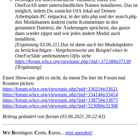
OneForAll unter unterschiedlichen Namen installieren. Das ist
möglich, indem Du zunächst OfA lokal auf Deinen
Arbeitsplatz-PC entpackst, in der info.php und der search.php
den Modulnamen änderst (siehe Kommentare in den
genannten Dateien), die Änderungen speicherst, das ganze
dann wieder zippst und wie jedes andere Modul auch
installierst.
[Ergänzung 03.06.21] Das ist dann auch bei Modulupdates
zu berücksichtigen - Vorgehensweise am Beispiel eines in
OneForSlide umbenannten OfAs siehe
https://forum.wbce.org/viewtopic.php?pid=37138#p37138
[/Ergänzung]
Einen Showcase gibt es nicht, da musst Du hier im Forum mal
Rosinen picken:
https://forum.wbce.org/viewtopic.php?pid=33621#p33621
https://forum.wbce.org/viewtopic.php?pid=33414#p33414
https://forum.wbce.org/viewtopic.php?pid=33875#p33875
https://forum.wbce.org/viewtopic.php?pid=32308#p32308
Beitrag geändert von florian (03.06.2021 20:22:43)
W
ir
B
enötigen:
C
ents,
E
uros...
jetzt spenden!