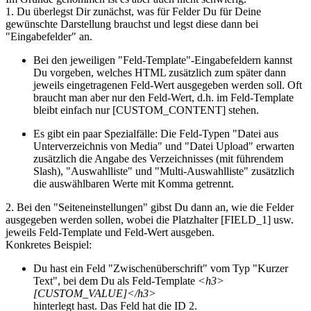
1. Du überlegst Dir zunächst, was für Felder Du für Deine
gewünschte Darstellung brauchst und legst diese dann bei
"Eingabefelder" an.
Bei den jeweiligen "Feld-Template"-Eingabefeldern kannst
Du vorgeben, welches HTML zusätzlich zum später dann
jeweils eingetragenen Feld-Wert ausgegeben werden soll. Oft
braucht man aber nur den Feld-Wert, d.h. im Feld-Template
bleibt einfach nur [CUSTOM_CONTENT] stehen.
Es gibt ein paar Spezialfälle: Die Feld-Typen "Datei aus
Unterverzeichnis von Media" und "Datei Upload" erwarten
zusätzlich die Angabe des Verzeichnisses (mit führendem
Slash), "Auswahlliste" und "Multi-Auswahlliste" zusätzlich
die auswählbaren Werte mit Komma getrennt.
2. Bei den "Seiteneinstellungen" gibst Du dann an, wie die Felder
ausgegeben werden sollen, wobei die Platzhalter [FIELD_1] usw.
jeweils Feld-Template und Feld-Wert ausgeben.
Konkretes Beispiel:
Du hast ein Feld "Zwischenüberschrift" vom Typ "Kurzer
Text", bei dem Du als Feld-Template
<h3>
[CUSTOM_VALUE]</h3>
hinterlegt hast. Das Feld hat die ID 2.