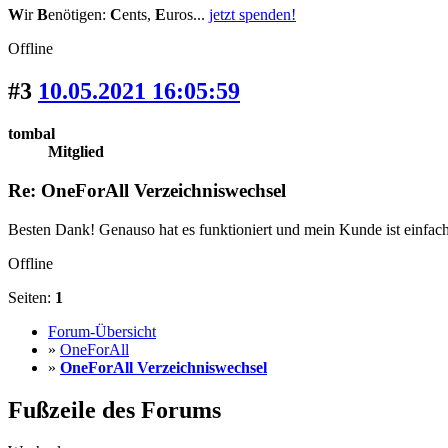
W
ir
B
enötigen:
C
ents,
E
uros...
jetzt spenden!
Offline
#3
10.05.2021 16:05:59
tombal
Mitglied
Re: OneForAll Verzeichniswechsel
Besten Dank! Genauso hat es funktioniert und mein Kunde ist einfach 
Offline
Seiten:
1
Forum-Übersicht
»
OneForAll
»
OneForAll Verzeichniswechsel
Fußzeile des Forums