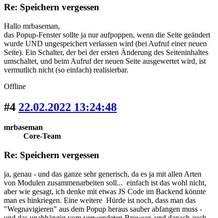
Re: Speichern vergessen
Hallo mrbaseman,
das Popup-Fenster sollte ja nur aufpoppen, wenn die Seite geändert
wurde UND ungespeichert verlassen wird (bei Aufruf einer neuen
Seite). Ein Schalter, der bei der ersten Änderung des Seiteninhaltes
umschaltet, und beim Aufruf der neuen Seite ausgewertet wird, ist
vermutlich nicht (so einfach) realisierbar.
Offline
#4
22.02.2022 13:24:48
mrbaseman
Core-Team
Re: Speichern vergessen
ja, genau - und das ganze sehr generisch, da es ja mit allen Arten
von Modulen zusammenarbeiten soll... einfach ist das wohl nicht,
aber wie gesagt, ich denke mit etwas JS Code im Backend könnte
man es hinkriegen. Eine weitere Hürde ist noch, dass man das
"Wegnavigieren" aus dem Popup heraus sauber abfangen muss -
und das unabhängig vom verwendeten Browser, und danach auch