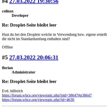
#4
27.03.2022 19:30:56
colinax
Developer
Re: Droplet-Seite bleibt leer
Hast du bei den Droplets welche in Verwendung bzw. eigene erstellt
die nicht im Standardumfang enthalten sind?
Offline
#5
27.03.2022 20:06:31
florian
Administrator
Re: Droplet-Seite bleibt leer
Evtl. hilfreich
https://forum.wbce.org/viewtopic.php?pid=38647#p38647
https://forum.wbce.org/viewtopic.php?id=4630