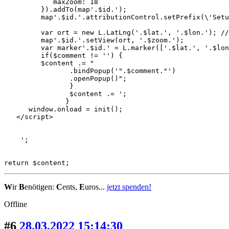
            maxZoom: 18

         }).addTo(map'.$id.');

         map'.$id.'.attributionControl.setPrefix(\'Setu
         var ort = new L.LatLng('.$lat.', '.$lon.'); //
         map'.$id.'.setView(ort, '.$zoom.');

         var marker'.$id.' = L.marker(['.$lat.', '.$lon
         if($comment != '') {

         $content .= "

    		.bindPopup('".$comment."')

   		.openPopup()";

   		}

   		$content .= ';

               }

      window.onload = init();

   </script>

    ';

return $content;
W
ir
B
enötigen:
C
ents,
E
uros...
jetzt spenden!
Offline
#6
28.03.2022 15:14:30