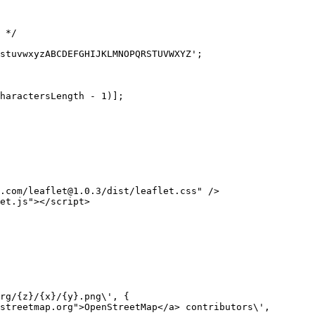
 */

.com/leaflet@1.0.3/dist/leaflet.css" />

et.js"></script>

rg/{z}/{x}/{y}.png\', {

streetmap.org">OpenStreetMap</a> contributors\',
