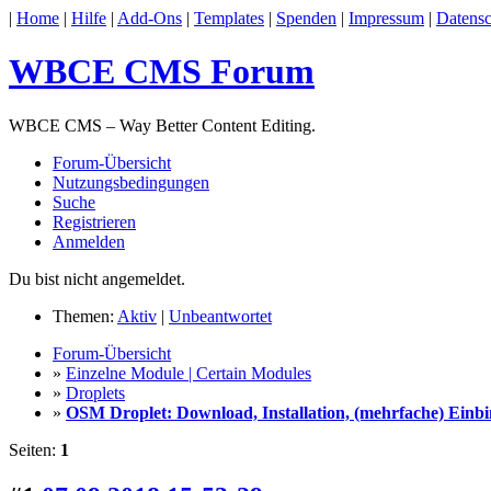
|
Home
|
Hilfe
|
Add-Ons
|
Templates
|
Spenden
|
Impressum
|
Datensc
WBCE CMS Forum
WBCE CMS – Way Better Content Editing.
Forum-Übersicht
Nutzungsbedingungen
Suche
Registrieren
Anmelden
Du bist nicht angemeldet.
Themen:
Aktiv
|
Unbeantwortet
Forum-Übersicht
»
Einzelne Module | Certain Modules
»
Droplets
»
OSM Droplet: Download, Installation, (mehrfache) Einb
Seiten:
1