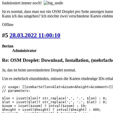
funktioniert immer noch!
Ist es normal, dass man nur ein OSM Droplet pro Seite anzeigen kan
Kann ich das umgehen? Ich möchte zwei verschiedene Karten einbin
Offline
#5
28.03.2022 11:00:10
florian
Administrator
Re: OSM Droplet: Download, Installation, (mehrfac
Ja, das ist beim unveränderten Droplet normal.
Um es mehrfach einzubinden, müssen die Karten eindeutige IDs erhalten
// usage: [[osmkarte?lon=&lat=&zoom=&height=&comment=]]

// parameters:

$lon = isset($lon)? str_replace(',', '.', $lon) : 0;

$lat = isset($lat)? str_replace(',', '.', $lat) : 0;

$zoom = isset($zoom) ? intval($zoom) : 19;

$height = isset($height) ? intval($height) : 400;
