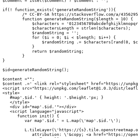
$comment = isset($comment) ? $comment : '';

if(! function_exists('generateRandomString')){

        /* CC-BY-SA https://stackoverflow.com/a/4356295
	function generateRandomString($length = 10) {

	    $characters = '0123456789abcdefghijklmnopqrstuvwxyzABCDEFGHIJKLMNOPQRSTUVWXYZ';

	    $charactersLength = strlen($characters);

	    $randomString = '';

	    for ($i = 0; $i < $length; $i++) {

	        $randomString .= $characters[rand(0, $charactersLength - 1)];

	    }

	    return $randomString;

	}

}

$id=generateRandomString();

$content ="";

$content .=' <link rel="stylesheet" href="https://unpkg
<script src="https://unpkg.com/leaflet@1.0.3/dist/leafl
<style>

   #map'.$id.' { height: '.$height.'px; }

   </style>    

   <div id="map'.$id.'"></div>

   <script language="javascript">

      function init() {

      	 var map'.$id.' = L.map(\'map'.$id.'\');

         L.tileLayer(\'https://{s}.tile.openstreetmap.o
            attribution: \'&copy; <a href="https://open