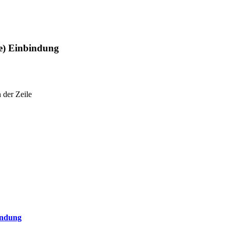
he) Einbindung
 der Zeile
indung