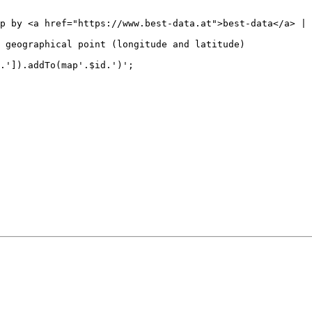
p by <a href="https://www.best-data.at">best-data</a> | 
 geographical point (longitude and latitude)

.']).addTo(map'.$id.')';
