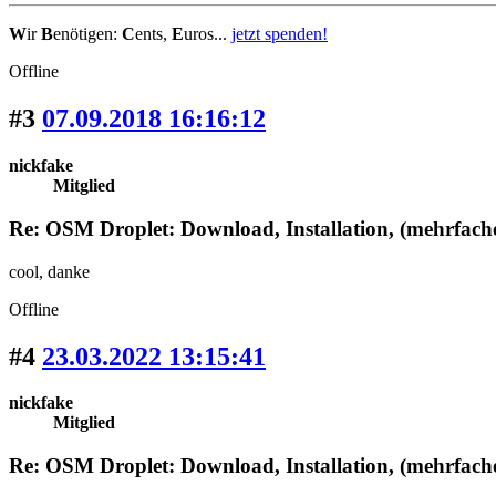
W
ir
B
enötigen:
C
ents,
E
uros...
jetzt spenden!
Offline
#3
07.09.2018 16:16:12
nickfake
Mitglied
Re: OSM Droplet: Download, Installation, (mehrfac
cool, danke
Offline
#4
23.03.2022 13:15:41
nickfake
Mitglied
Re: OSM Droplet: Download, Installation, (mehrfac