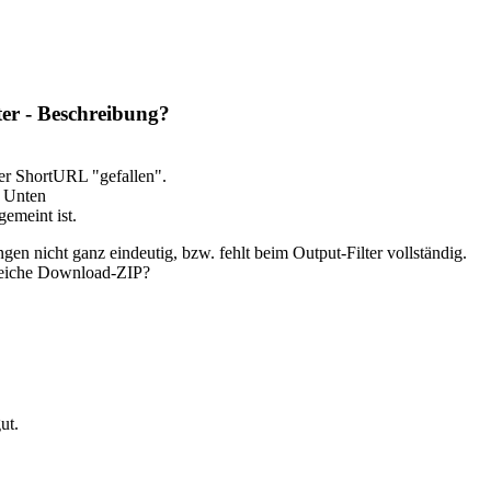
er - Beschreibung?
er ShortURL "gefallen".
e Unten
emeint ist.
 nicht ganz eindeutig, bzw. fehlt beim Output-Filter vollständig.
gleiche Download-ZIP?
ut.