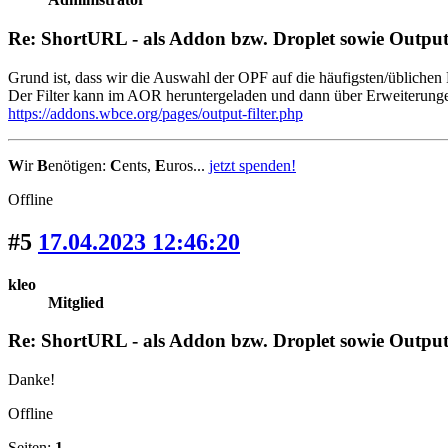
Re: ShortURL - als Addon bzw. Droplet sowie Output-
Grund ist, dass wir die Auswahl der OPF auf die häufigsten/üblichen 
Der Filter kann im AOR heruntergeladen und dann über Erweiterungen
https://addons.wbce.org/pages/output-filter.php
W
ir
B
enötigen:
C
ents,
E
uros...
jetzt spenden!
Offline
#5
17.04.2023 12:46:20
kleo
Mitglied
Re: ShortURL - als Addon bzw. Droplet sowie Output-
Danke!
Offline
Seiten:
1