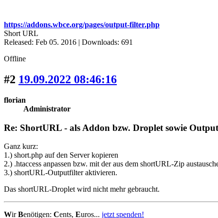
https://addons.wbce.org/pages/output-filter.php
Short URL
Released: Feb 05. 2016 | Downloads: 691
Offline
#2
19.09.2022 08:46:16
florian
Administrator
Re: ShortURL - als Addon bzw. Droplet sowie Output-
Ganz kurz:
1.) short.php auf den Server kopieren
2.) .htaccess anpassen bzw. mit der aus dem shortURL-Zip austausch
3.) shortURL-Outputfilter aktivieren.
Das shortURL-Droplet wird nicht mehr gebraucht.
W
ir
B
enötigen:
C
ents,
E
uros...
jetzt spenden!