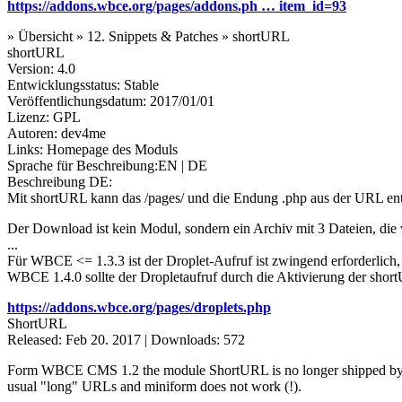
https://addons.wbce.org/pages/addons.ph … item_id=93
» Übersicht » 12. Snippets & Patches » shortURL
shortURL
Version: 4.0
Entwicklungsstatus: Stable
Veröffentlichungsdatum: 2017/01/01
Lizenz: GPL
Autoren: dev4me
Links: Homepage des Moduls
Sprache für Beschreibung:EN | DE
Beschreibung DE:
Mit shortURL kann das /pages/ und die Endung .php aus der URL ent
Der Download ist kein Modul, sondern ein Archiv mit 3 Dateien, die
...
Für WBCE <= 1.3.3 ist der Droplet-Aufruf ist zwingend erforderlich,
WBCE 1.4.0 sollte der Dropletaufruf durch die Aktivierung der sho
https://addons.wbce.org/pages/droplets.php
ShortURL
Released: Feb 20. 2017 | Downloads: 572
Form WBCE CMS 1.2 the module ShortURL is no longer shipped by defaul
usual "long" URLs and miniform does not work (!).