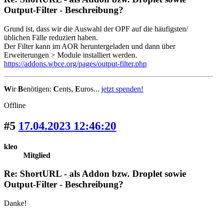
Output-Filter - Beschreibung?
Grund ist, dass wir die Auswahl der OPF auf die häufigsten/
üblichen Fälle reduziert haben.
Der Filter kann im AOR heruntergeladen und dann über
Erweiterungen > Module installiert werden.
https://addons.wbce.org/pages/output-filter.php
W
ir
B
enötigen:
C
ents,
E
uros...
jetzt spenden!
Offline
#5
17.04.2023 12:46:20
kleo
Mitglied
Re: ShortURL - als Addon bzw. Droplet sowie
Output-Filter - Beschreibung?
Danke!