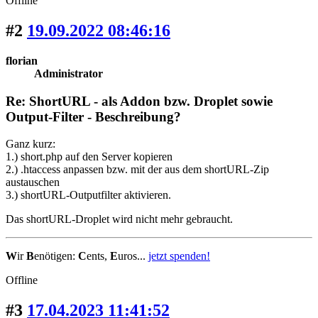
Offline
#2
19.09.2022 08:46:16
florian
Administrator
Re: ShortURL - als Addon bzw. Droplet sowie
Output-Filter - Beschreibung?
Ganz kurz:
1.) short.php auf den Server kopieren
2.) .htaccess anpassen bzw. mit der aus dem shortURL-Zip
austauschen
3.) shortURL-Outputfilter aktivieren.
Das shortURL-Droplet wird nicht mehr gebraucht.
W
ir
B
enötigen:
C
ents,
E
uros...
jetzt spenden!
Offline
#3
17.04.2023 11:41:52