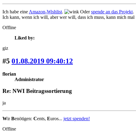
Ich habe eine
Amazon-Wishlist
.
Oder
spende an das Projekt
.
Ich kann, wenn ich will, aber wer will, dass ich muss, kann mich mal
Offline
Liked by:
giz
#5
01.08.2019 09:40:12
florian
Administrator
Re: NWI Beitragssortierung
ja
W
ir
B
enötigen:
C
ents,
E
uros...
jetzt spenden!
Offline