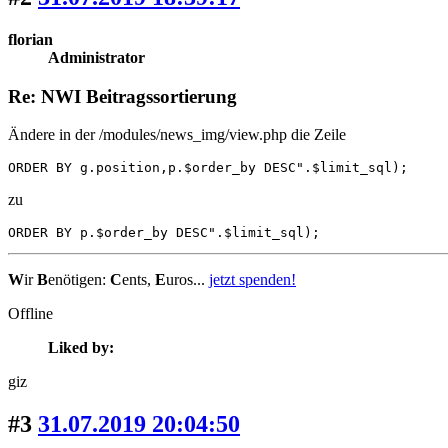
florian
Administrator
Re: NWI Beitragssortierung
Ändere in der /modules/news_img/view.php die Zeile
ORDER BY g.position,p.$order_by DESC".$limit_sql);
zu
ORDER BY p.$order_by DESC".$limit_sql);
W
ir
B
enötigen:
C
ents,
E
uros...
jetzt spenden!
Offline
Liked by:
giz
#3
31.07.2019 20:04:50