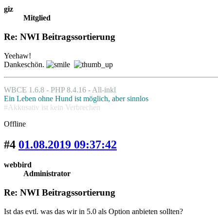
giz
Mitglied
Re: NWI Beitragssortierung
Yeehaw!
Dankeschön.
WBCE 1.6.8 - PHP 8.4.16 - All-inkl
Ein Leben ohne Hund ist möglich, aber sinnlos
#Akkusativ ist kein Verbrechen
Offline
#4
01.08.2019 09:37:42
webbird
Administrator
Re: NWI Beitragssortierung
Ist das evtl. was das wir in 5.0 als Option anbieten sollten?