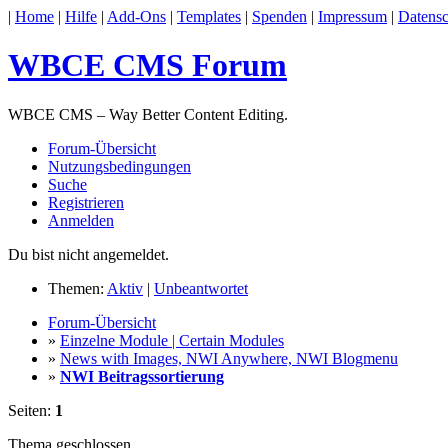
|
Home
|
Hilfe
|
Add-Ons
|
Templates
|
Spenden
|
Impressum
|
Datensc
WBCE CMS Forum
WBCE CMS – Way Better Content Editing.
Forum-Übersicht
Nutzungsbedingungen
Suche
Registrieren
Anmelden
Du bist nicht angemeldet.
Themen:
Aktiv
|
Unbeantwortet
Forum-Übersicht
»
Einzelne Module | Certain Modules
»
News with Images, NWI Anywhere, NWI Blogmenu
»
NWI Beitragssortierung
Seiten:
1
Thema geschlossen