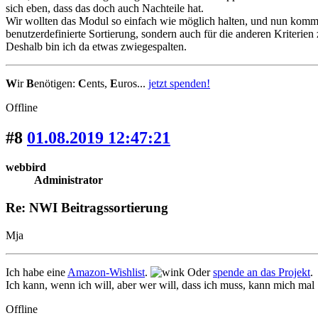
sich eben, dass das doch auch Nachteile hat.
Wir wollten das Modul so einfach wie möglich halten, und nun komm
benutzerdefinierte Sortierung, sondern auch für die anderen Kriterie
Deshalb bin ich da etwas zwiegespalten.
W
ir
B
enötigen:
C
ents,
E
uros...
jetzt spenden!
Offline
#8
01.08.2019 12:47:21
webbird
Administrator
Re: NWI Beitragssortierung
Mja
Ich habe eine
Amazon-Wishlist
.
Oder
spende an das Projekt
.
Ich kann, wenn ich will, aber wer will, dass ich muss, kann mich mal
Offline