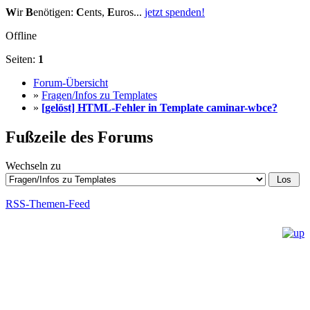
W
ir
B
enötigen:
C
ents,
E
uros...
jetzt spenden!
Offline
Seiten:
1
Forum-Übersicht
»
Fragen/Infos zu Templates
»
[gelöst] HTML-Fehler in Template caminar-wbce?
Fußzeile des Forums
Wechseln zu
RSS-Themen-Feed