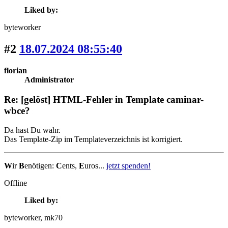
Liked by:
byteworker
#2
18.07.2024 08:55:40
florian
Administrator
Re: [gelöst] HTML-Fehler in Template caminar-
wbce?
Da hast Du wahr.
Das Template-Zip im Templateverzeichnis ist korrigiert.
W
ir
B
enötigen:
C
ents,
E
uros...
jetzt spenden!
Offline
Liked by:
byteworker
, mk70