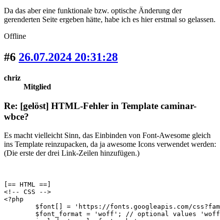
Da das aber eine funktionale bzw. optische Änderung der
gerenderten Seite ergeben hätte, habe ich es hier erstmal so gelassen.
Offline
#6
26.07.2024 20:31:28
chriz
Mitglied
Re: [gelöst] HTML-Fehler in Template caminar-
wbce?
Es macht vielleicht Sinn, das Einbinden von Font-Awesome gleich
ins Template reinzupacken, da ja awesome Icons verwendet werden:
(Die erste der drei Link-Zeilen hinzufügen.)
[== HTML ==]

<!-- CSS -->

<?php

	$font[] = 'https://fonts.googleapis.com/css?family=Poppins&display=swap';

	$font_format = 'woff'; // optional values 'woff' / 'woff2' / 'woff2-unicode'
