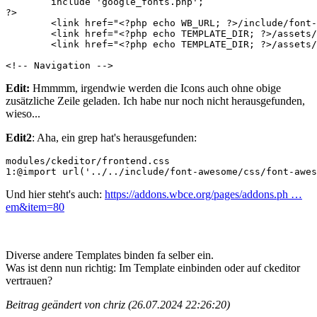
	include 'google_fonts.php';

?>

	<link href="<?php echo WB_URL; ?>/include/font-awesome/css/font-awesome.min.css" rel="stylesheet" type="text/css" />

	<link href="<?php echo TEMPLATE_DIR; ?>/assets/css/main.css" rel="stylesheet" type="text/css" />

	<link href="<?php echo TEMPLATE_DIR; ?>/assets/css/menu.css" rel="stylesheet" type="text/css" />

<!-- Navigation -->
Edit:
Hmmmm, irgendwie werden die Icons auch ohne obige
zusätzliche Zeile geladen. Ich habe nur noch nicht herausgefunden,
wieso...
Edit2
: Aha, ein grep hat's herausgefunden:
modules/ckeditor/frontend.css

1:@import url('../../include/font-awesome/css/font-awes
Und hier steht's auch:
https://addons.wbce.org/pages/addons.ph …
em&item=80
Diverse andere Templates binden fa selber ein.
Was ist denn nun richtig: Im Template einbinden oder auf ckeditor
vertrauen?
Beitrag geändert von chriz (26.07.2024 22:26:20)