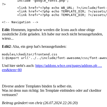
	include 'google_fonts.php';

?>

	<link href="<?php echo WB_URL; ?>/include/font-awesome/css/font-awesome.min.css" rel="stylesheet" type="text/css" />

	<link href="<?php echo TEMPLATE_DIR; ?>/assets/css/main.css" rel="stylesheet" type="text/css" />

	<link href="<?php echo TEMPLATE_DIR; ?>/assets/css/menu.css" rel="stylesheet" type="text/css" />

<!-- Navigation -->
Edit:
Hmmmm, irgendwie werden die Icons auch ohne obige
zusätzliche Zeile geladen. Ich habe nur noch nicht herausgefunden,
wieso...
Edit2
: Aha, ein grep hat's herausgefunden:
modules/ckeditor/frontend.css

1:@import url('../../include/font-awesome/css/font-awes
Und hier steht's auch:
https://addons.wbce.org/pages/addons.ph …
em&item=80
Diverse andere Templates binden fa selber ein.
Was ist denn nun richtig: Im Template einbinden oder auf ckeditor
vertrauen?
Beitrag geändert von chriz (26.07.2024 22:26:20)