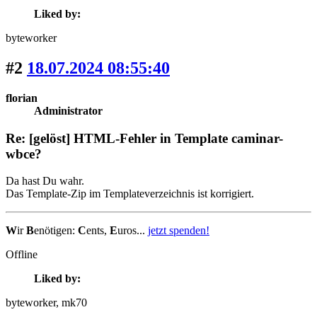
Liked by:
byteworker
#2
18.07.2024 08:55:40
florian
Administrator
Re: [gelöst] HTML-Fehler in Template caminar-
wbce?
Da hast Du wahr.
Das Template-Zip im Templateverzeichnis ist korrigiert.
W
ir
B
enötigen:
C
ents,
E
uros...
jetzt spenden!
Offline
Liked by:
byteworker
, mk70