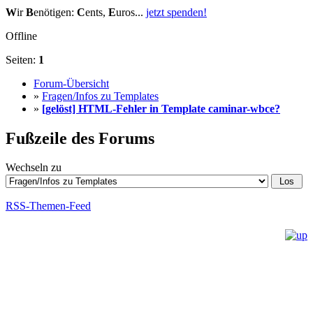
W
ir
B
enötigen:
C
ents,
E
uros...
jetzt spenden!
Offline
Seiten:
1
Forum-Übersicht
»
Fragen/Infos zu Templates
»
[gelöst] HTML-Fehler in Template caminar-wbce?
Fußzeile des Forums
Wechseln zu
RSS-Themen-Feed