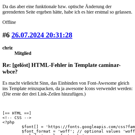
Da das aber eine funktionale bzw. optische Änderung der
gerenderten Seite ergeben hätte, habe ich es hier erstmal so gelassen.
Offline
#6
26.07.2024 20:31:28
chriz
Mitglied
Re: [gelöst] HTML-Fehler in Template caminar-
wbce?
Es macht vielleicht Sinn, das Einbinden von Font-Awesome gleich
ins Template reinzupacken, da ja awesome Icons verwendet werden:
(Die erste der drei Link-Zeilen hinzufügen.)
[== HTML ==]

<!-- CSS -->

<?php

	$font[] = 'https://fonts.googleapis.com/css?family=Poppins&display=swap';

	$font_format = 'woff'; // optional values 'woff' / 'woff2' / 'woff2-unicode'
