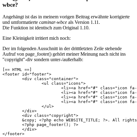
wbce?
Angehängt ist das in meinem vorigen Beitrag erwähnte korrigierte
und umformatierte
caminar-wbce
als Version 1.11.
Die Funktion ist identisch zum Original 1.10.
Eine Kleinigkeit irritiert mich noch:
Der im folgenden Ausschnitt in der dritttletzten Zeile stehende
Aufruf von page_footer() gehört meiner Meinung nach nicht ins
"copyright"-div sondern unter-/außerhalb:
[== HTML ==]

<footer id="footer">

	<div class="container">

		<ul class="icons">

			<li><a href="#" class="icon fa-twitter"><span class="label">Twitter</span></a></li>

			<li><a href="#" class="icon fa-facebook"><span class="label">Facebook</span></a></li>

			<li><a href="#" class="icon fa-instagram"><span class="label">Instagram</span></a></li>

			<li><a href="#" class="icon fa-envelope-o"><span class="label">Email</span></a></li>

		</ul>

	</div>

	<div class="copyright">

	&copy; <?php echo WEBSITE_TITLE; ?>. All rights reserved. Design <a href="https://templated.co">TEMPLATED</a>.

	<?php page_footer(); ?>

	</div>

</footer>